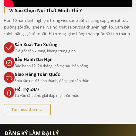
Vì Sao Chọn Nội Thất Minh Thi ?
Hơn 10 năm kinh nghiệm trong việc sản xuất và cung cấp ghế cắt tóc,
giường gội đầu, ghế nail và nội thất salon/spa chuyên nghiệp. Cam kết
chính hãng, giá tốt nhất thị trường, giao hàng toàn quốc 63 tỉnh thành.
Sản Xuất Tận Xưởng
Giá gốc tận xưởng, không trung gian
Bảo Hành Dài Hạn
Bảo hành 12–24 tháng, hỗ trợ sau bán hàng
Giao Hàng Toàn Quốc
Ship tận nơi 63 tỉnh thành, đóng gói cẩn thận
Hỗ Trợ 24/7
Tư vấn tận tâm, giải đáp mọi thắc mắc
Tìm hiểu thêm →
ĐĂNG KÝ LÀM ĐẠI LÝ