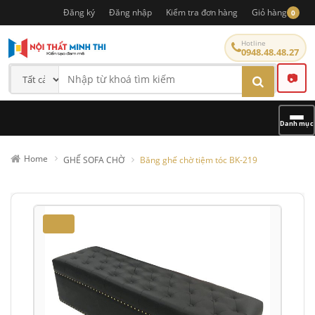
Đăng ký
Đăng nhập
Kiểm tra đơn hàng
Giỏ hàng
0
Hotline
0948.48.48.27
📷
Danh mục
Home
GHẾ SOFA CHỜ
Băng ghế chờ tiệm tóc BK-219