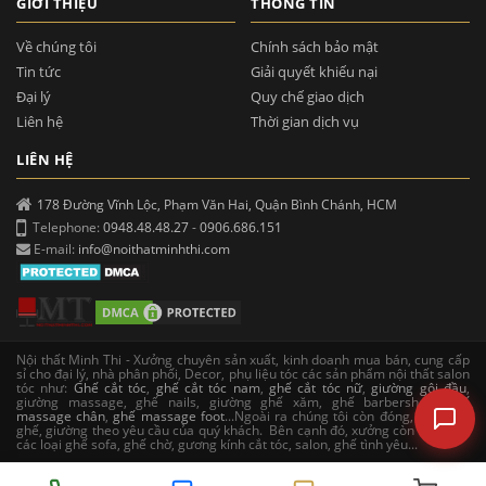
GIỚI THIỆU
THÔNG TIN
Về chúng tôi
Chính sách bảo mật
Tin tức
Giải quyết khiếu nại
Đại lý
Quy chế giao dịch
Liên hệ
Thời gian dịch vụ
LIÊN HỆ
178 Đường Vĩnh Lộc, Phạm Văn Hai, Quận Bình Chánh, HCM
Telephone:
0948.48.48.27
-
0906.686.151
E-mail:
info@noithatminhthi.com
Nội thất Minh Thi - Xưởng chuyên sản xuất, kinh doanh mua bán, cung cấp
sỉ cho đại lý, nhà phân phối, Decor, phụ liệu tóc các sản phẩm nội thất salon
tóc như:
Ghế cắt tóc
,
ghế cắt tóc nam
,
ghế cắt tóc nữ
,
giường gội đầu
,
giường massage, ghế nails, giường ghế xăm, ghế barbershop,
ghế
massage chân
,
ghế massage foot
...Ngoài ra chúng tôi còn đóng, sản xuất
ghế, giường theo yêu cầu của quý khách. Bên cạnh đó, xưởng còn sản xuất
các loại ghế sofa, ghế chờ, gương kính cắt tóc, salon, ghế tình yêu...