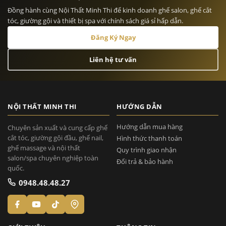
Đồng hành cùng Nội Thất Minh Thi để kinh doanh ghế salon, ghế cắt
tóc, giường gội và thiết bị spa với chính sách giá sỉ hấp dẫn.
Đăng Ký Ngay
Liên hệ tư vấn
NỘI THẤT MINH THI
HƯỚNG DẪN
Hướng dẫn mua hàng
Chuyên sản xuất và cung cấp ghế
cắt tóc, giường gội đầu, ghế nail,
Hình thức thanh toán
ghế massage và nội thất
Quy trình giao nhận
salon/spa chuyên nghiệp toàn
Đổi trả & bảo hành
quốc.
0948.48.48.27