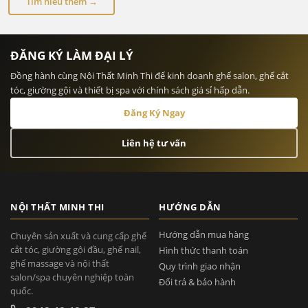
Tìm hiểu thêm →
ĐĂNG KÝ LÀM ĐẠI LÝ
Đồng hành cùng Nội Thất Minh Thi để kinh doanh ghế salon, ghế cắt
tóc, giường gội và thiết bị spa với chính sách giá sỉ hấp dẫn.
Đăng Ký Ngay
Liên hệ tư vấn
NỘI THẤT MINH THI
HƯỚNG DẪN
Hướng dẫn mua hàng
Chuyên sản xuất và cung cấp ghế
cắt tóc, giường gội đầu, ghế nail,
Hình thức thanh toán
ghế massage và nội thất
Quy trình giao nhận
salon/spa chuyên nghiệp toàn
Đổi trả & bảo hành
quốc.