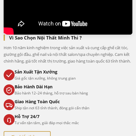
Vì Sao Chọn Nội Thất Minh Thi ?
Hơn 10 năm kinh nghiệm trong việc sản xuất và cung cấp ghế cắt tóc,
giường gội đầu, ghế nail và nội thất salon/spa chuyên nghiệp. Cam kết
chính hãng, giá tốt nhất thị trường, giao hàng toàn quốc 63 tỉnh thành.
Sản Xuất Tận Xưởng
Giá gốc tận xưởng, không trung gian
Bảo Hành Dài Hạn
Bảo hành 12–24 tháng, hỗ trợ sau bán hàng
Giao Hàng Toàn Quốc
Ship tận nơi 63 tỉnh thành, đóng gói cẩn thận
Hỗ Trợ 24/7
Tư vấn tận tâm, giải đáp mọi thắc mắc