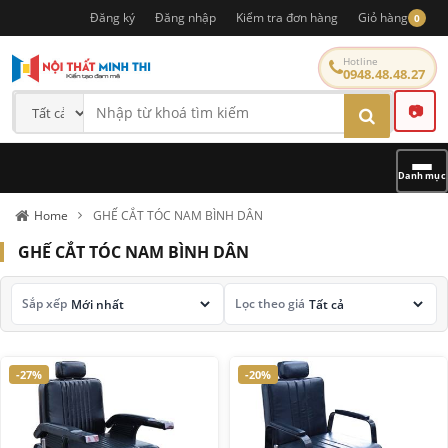
Đăng ký
Đăng nhập
Kiểm tra đơn hàng
Giỏ hàng
0
Hotline
0948.48.48.27
📷
Danh mục
Home
GHẾ CẮT TÓC NAM BÌNH DÂN
GHẾ CẮT TÓC NAM BÌNH DÂN
Sắp xếp
Lọc theo giá
-27%
-20%