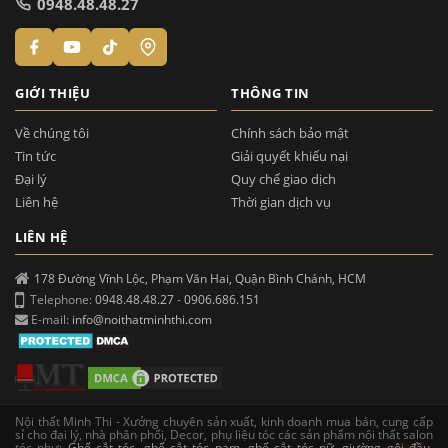
0948.48.48.27
GIỚI THIỆU
THÔNG TIN
Về chúng tôi
Chính sách bảo mật
Tin tức
Giải quyết khiếu nại
Đại lý
Quy chế giao dịch
Liên hệ
Thời gian dịch vụ
LIÊN HỆ
178 Đường Vĩnh Lộc, Phạm Văn Hai, Quận Bình Chánh, HCM
Telephone:
0948.48.48.27
-
0906.686.151
E-mail:
info@noithatminhthi.com
Nội thất Minh Thi - Xưởng chuyên sản xuất, kinh doanh mua bán, cung cấp
sỉ cho đại lý, nhà phân phối, Decor, phụ liệu tóc các sản phẩm nội thất salon
tóc như:
Ghế cắt tóc
,
ghế cắt tóc nam
,
ghế cắt tóc nữ
,
giường gội đầu
,