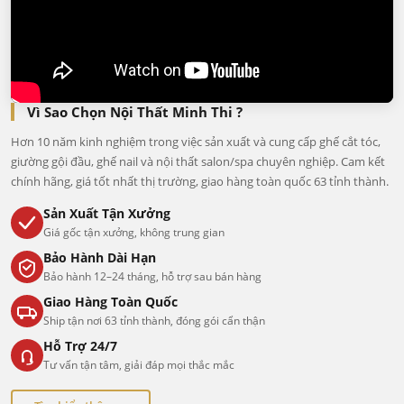
Vì Sao Chọn Nội Thất Minh Thi ?
Hơn 10 năm kinh nghiệm trong việc sản xuất và cung cấp ghế cắt tóc,
giường gội đầu, ghế nail và nội thất salon/spa chuyên nghiệp. Cam kết
chính hãng, giá tốt nhất thị trường, giao hàng toàn quốc 63 tỉnh thành.
Sản Xuất Tận Xưởng
Giá gốc tận xưởng, không trung gian
Bảo Hành Dài Hạn
Bảo hành 12–24 tháng, hỗ trợ sau bán hàng
Giao Hàng Toàn Quốc
Ship tận nơi 63 tỉnh thành, đóng gói cẩn thận
Hỗ Trợ 24/7
Tư vấn tận tâm, giải đáp mọi thắc mắc