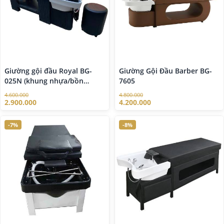
Giường gội đầu Royal BG-
Giường Gội Đầu Barber BG-
025N (khung nhựa/bồn
7605
nhựa)
4.600.000
4.800.000
2.900.000
4.200.000
-7%
-8%