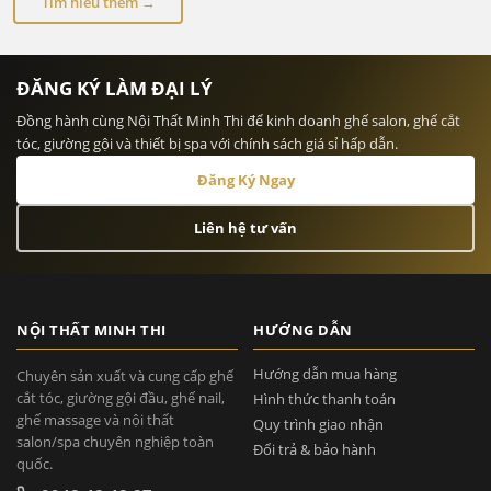
Tìm hiểu thêm →
ĐĂNG KÝ LÀM ĐẠI LÝ
Đồng hành cùng Nội Thất Minh Thi để kinh doanh ghế salon, ghế cắt
tóc, giường gội và thiết bị spa với chính sách giá sỉ hấp dẫn.
Đăng Ký Ngay
Liên hệ tư vấn
NỘI THẤT MINH THI
HƯỚNG DẪN
Hướng dẫn mua hàng
Chuyên sản xuất và cung cấp ghế
cắt tóc, giường gội đầu, ghế nail,
Hình thức thanh toán
ghế massage và nội thất
Quy trình giao nhận
salon/spa chuyên nghiệp toàn
Đổi trả & bảo hành
quốc.