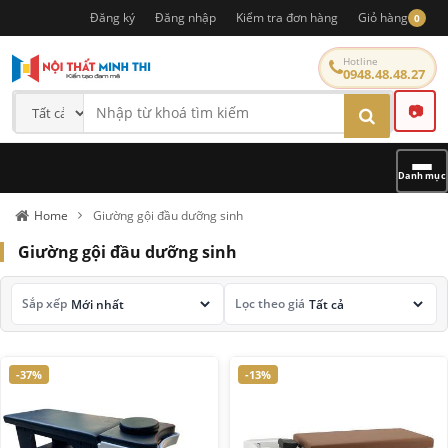
Đăng ký
Đăng nhập
Kiểm tra đơn hàng
Giỏ hàng
0
Hotline
0948.48.48.27
📷
Danh mục
Home
Giường gội đầu dưỡng sinh
Giường gội đầu dưỡng sinh
Sắp xếp
Lọc theo giá
-37%
-13%