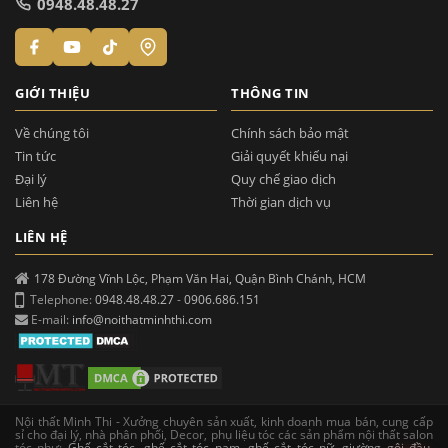
0948.48.48.27
GIỚI THIỆU
THÔNG TIN
Về chúng tôi
Chính sách bảo mật
Tin tức
Giải quyết khiếu nại
Đại lý
Quy chế giao dịch
Liên hệ
Thời gian dịch vụ
LIÊN HỆ
178 Đường Vĩnh Lộc, Phạm Văn Hai, Quận Bình Chánh, HCM
Telephone:
0948.48.48.27
-
0906.686.151
E-mail:
info@noithatminhthi.com
Nội thất Minh Thi - Xưởng chuyên sản xuất, kinh doanh mua bán, cung cấp
sỉ cho đại lý, nhà phân phối, Decor, phụ liệu tóc các sản phẩm nội thất salon
tóc như:
Ghế cắt tóc
,
ghế cắt tóc nam
,
ghế cắt tóc nữ
,
giường gội đầu
,