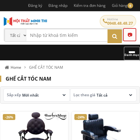
Đăng ký
Đăng nhập
Kiểm tra đơn hàng
Giỏ hàng
0
Hotline
0948.48.48.27
📷
Danh mục
Home
GHẾ CẮT TÓC NAM
GHẾ CẮT TÓC NAM
Sắp xếp
Lọc theo giá
-26%
-24%