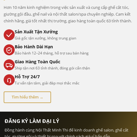
Hơn 10 năm kinh nghiệm trong việc sản xuất và cung cấp ghế cắt tóc,
giường gội đầu, ghế nail và nội thất salon/spa chuyên nghiệp. Cam kết
chính hãng, giá tốt nhất thị trường, giao hàng toàn quốc 63 tỉnh thành.
Sản Xuất Tận Xưởng
Giá gốc tận xưởng, không trung gian
Bảo Hành Dài Hạn
Bảo hành 12–24 tháng, hỗ trợ sau bán hàng
Giao Hàng Toàn Quốc
Ship tận nơi 63 tỉnh thành, đóng gói cẩn thận
Hỗ Trợ 24/7
Tư vấn tận tâm, giải đáp mọi thắc mắc
Tìm hiểu thêm →
ĐĂNG KÝ LÀM ĐẠI LÝ
Đồng hành cùng Nội Thất Minh Thi để kinh doanh ghế salon, ghế cắt
tóc, giường gội và thiết bị spa với chính sách giá sỉ hấp dẫn.