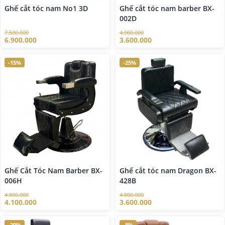
Ghế cắt tóc nam No1 3D
Ghế cắt tóc nam barber BX-
002D
7.500.000
4.900.000
6.900.000
3.600.000
-15%
-25%
Ghế Cắt Tóc Nam Barber BX-
Ghế cắt tóc nam Dragon BX-
006H
428B
4.800.000
4.800.000
4.100.000
3.600.000
-20%
-8%