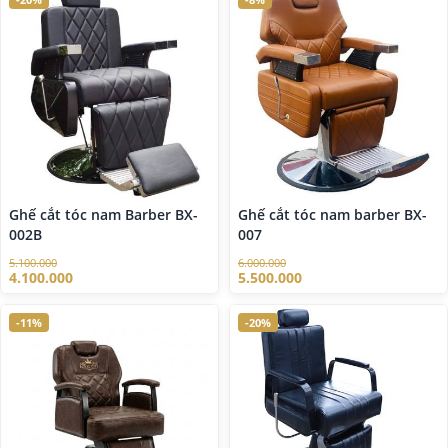
Ghế cắt tóc nam Barber BX-
Ghế cắt tóc nam barber BX-
002B
007
5.100.000
6.000.000
4.100.000
5.500.000
-11%
-20%