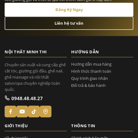
Đăng Ký Ngay
Liên hệ tư vấn
NỘI THẤT MINH THI
HƯỚNG DẪN
Hướng dẫn mua hàng
Chuyên sản xuất và cung cấp ghế
cắt tóc, giường gội đầu, ghế nail,
Hình thức thanh toán
ghế massage và nội thất
Quy trình giao nhận
salon/spa chuyên nghiệp toàn
Đổi trả & bảo hành
quốc.
0948.48.48.27
GIỚI THIỆU
THÔNG TIN
Về chúng tôi
Chính sách bảo mật