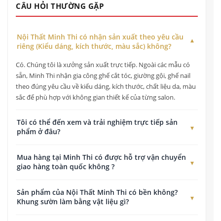
CÂU HỎI THƯỜNG GẶP
Nội Thất Minh Thi có nhận sản xuất theo yêu cầu
riêng (Kiểu dáng, kích thước, màu sắc) không?
Có. Chúng tôi là xưởng sản xuất trực tiếp. Ngoài các mẫu có
sẵn, Minh Thi nhận gia công ghế cắt tóc, giường gội, ghế nail
theo đúng yêu cầu về kiểu dáng, kích thước, chất liệu da, màu
sắc để phù hợp với không gian thiết kế của từng salon.
Tôi có thể đến xem và trải nghiệm trực tiếp sản
phẩm ở đâu?
Quý khách có thể đến xem, kiểm tra chất lượng và trải nghiệm
Mua hàng tại Minh Thi có được hỗ trợ vận chuyển
trực tiếp tất cả các dòng sản phẩm tại Showroom của chúng
giao hàng toàn quốc không ?
tôi ở địa chỉ: 178 Đường Vĩnh Lộc, Tân Vĩnh Lộc, TP. Hồ Chí
Minh.
Có. Nội Thất Minh Thi cung cấp dịch vụ giao hàng thu tiền
Sản phẩm của Nội Thất Minh Thi có bền không?
toàn quốc. Chúng tôi có chính sách hỗ trợ chi phí vận chuyển
Khung sườn làm bằng vật liệu gì?
tối ưu cho các đơn hàng tại TP. Hồ Chí Minh và hỗ trợ gửi
chành xe, đơn vị vận chuyển an toàn cho khách hàng ở tỉnh.
Tất cả sản phẩm của Nội Thất Minh Thi đều được sản xuất