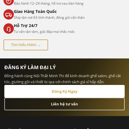
Bảo hành 12–24 tháng, hỗ trợ sau bán hàng
Giao Hàng Toàn Quốc
Ship tận nơi 63 tỉnh thành, đóng gói cẩn thận
Hỗ Trợ 24/7
Tư vấn tận tâm, giải đáp mọi thắc mắc
Tìm hiểu thêm →
ĐĂNG KÝ LÀM ĐẠI LÝ
Đồng hành cùng Nội Thất Minh Thi để kinh doanh ghế salon, ghế cắt
tóc, giường gội và thiết bị spa với chính sách giá sỉ hấp dẫn.
Đăng Ký Ngay
Liên hệ tư vấn