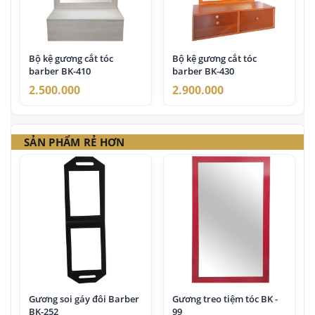
✓ Hỗ trợ kỹ thuật và sửa chữa lâu dài
✓ Đội ngũ tư vấn am hiểu ngành salon, spa và nail
Đây cũng là lý do nhiều salon, spa và đại lý trên toàn quốc lựa
Bộ kệ gương cắt tóc
Bộ kệ gương cắt tóc
barber BK-410
barber BK-430
chọn đồng hành cùng Nội Thất Minh Thi trong nhiều năm
qua.
2.500.000
2.900.000
SẢN PHẨM RẺ HƠN
Gương soi gáy đôi Barber
Gương treo tiệm tóc BK -
BK-252
99