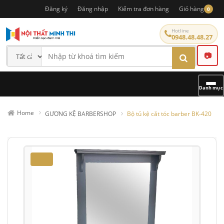
Đăng ký
Đăng nhập
Kiểm tra đơn hàng
Giỏ hàng
0
Hotline
0948.48.48.27
📷
Danh mục
Home
GƯƠNG KỆ BARBERSHOP
Bộ tủ kệ cắt tóc barber BK-420