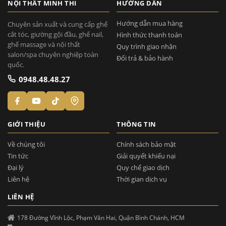
NỘI THẤT MINH THI
HƯỚNG DẪN
Hướng dẫn mua hàng
Chuyên sản xuất và cung cấp ghế
cắt tóc, giường gội đầu, ghế nail,
Hình thức thanh toán
ghế massage và nội thất
Quy trình giao nhận
salon/spa chuyên nghiệp toàn
Đổi trả & bảo hành
quốc.
0948.48.48.27
GIỚI THIỆU
THÔNG TIN
Về chúng tôi
Chính sách bảo mật
Tin tức
Giải quyết khiếu nại
Đại lý
Quy chế giao dịch
Liên hệ
Thời gian dịch vụ
LIÊN HỆ
178 Đường Vĩnh Lộc, Phạm Văn Hai, Quận Bình Chánh, HCM