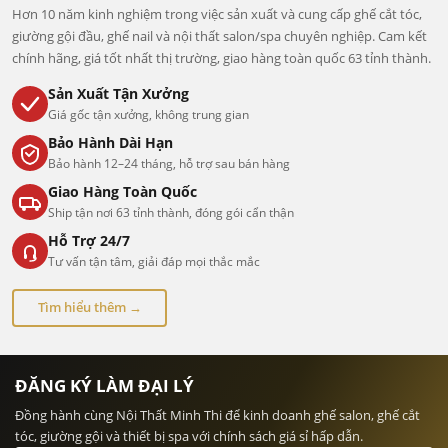
Hơn 10 năm kinh nghiệm trong việc sản xuất và cung cấp ghế cắt tóc,
giường gội đầu, ghế nail và nội thất salon/spa chuyên nghiệp. Cam kết
chính hãng, giá tốt nhất thị trường, giao hàng toàn quốc 63 tỉnh thành.
Sản Xuất Tận Xưởng
Giá gốc tận xưởng, không trung gian
Bảo Hành Dài Hạn
Bảo hành 12–24 tháng, hỗ trợ sau bán hàng
Giao Hàng Toàn Quốc
Ship tận nơi 63 tỉnh thành, đóng gói cẩn thận
Hỗ Trợ 24/7
Tư vấn tận tâm, giải đáp mọi thắc mắc
Tìm hiểu thêm →
ĐĂNG KÝ LÀM ĐẠI LÝ
Đồng hành cùng Nội Thất Minh Thi để kinh doanh ghế salon, ghế cắt
tóc, giường gội và thiết bị spa với chính sách giá sỉ hấp dẫn.