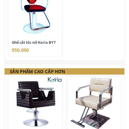
Ghế cắt tóc nữ Koria BY7
950.000
SẢN PHẨM CAO CẤP HƠN