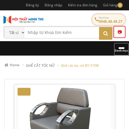
Đăng ký
Đăng nhập
Kiểm tra đơn hàng
Giỏ hàng
0
Hotline
0948.48.48.27
📷
Danh mục
Home
GHẾ CẮT TÓC NỮ
Ghế cắt tóc nữ BY-570B