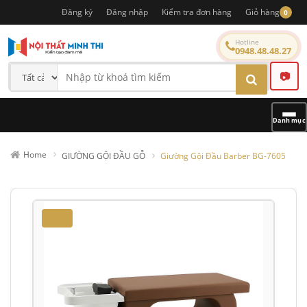
Đăng ký
Đăng nhập
Kiểm tra đơn hàng
Giỏ hàng
0
Hotline
0948.48.48.27
📷
Danh mục
Home
GIƯỜNG GỘI ĐẦU GỖ
Giường Gội Đầu Barber BG-7605