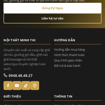
tóc, giường gội và thiết bị spa với chính sách giá sỉ hấp dẫn.
Đăng Ký Ngay
Liên hệ tư vấn
NỘI THẤT MINH THI
HƯỚNG DẪN
Hướng dẫn mua hàng
Chuyên sản xuất và cung cấp ghế
cắt tóc, giường gội đầu, ghế nail,
Hình thức thanh toán
ghế massage và nội thất
Quy trình giao nhận
salon/spa chuyên nghiệp toàn
Đổi trả & bảo hành
quốc.
0948.48.48.27
GIỚI THIỆU
THÔNG TIN