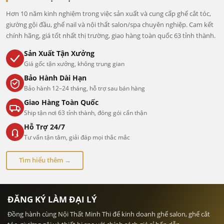
Hơn 10 năm kinh nghiệm trong việc sản xuất và cung cấp ghế cắt tóc,
giường gội đầu, ghế nail và nội thất salon/spa chuyên nghiệp. Cam kết
chính hãng, giá tốt nhất thị trường, giao hàng toàn quốc 63 tỉnh thành.
Sản Xuất Tận Xưởng
Giá gốc tận xưởng, không trung gian
Bảo Hành Dài Hạn
Bảo hành 12–24 tháng, hỗ trợ sau bán hàng
Giao Hàng Toàn Quốc
Ship tận nơi 63 tỉnh thành, đóng gói cẩn thận
Hỗ Trợ 24/7
Tư vấn tận tâm, giải đáp mọi thắc mắc
Tìm hiểu thêm →
ĐĂNG KÝ LÀM ĐẠI LÝ
Đồng hành cùng Nội Thất Minh Thi để kinh doanh ghế salon, ghế cắt