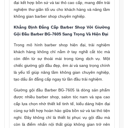
đại kết hợp bồn sứ và tai thỏ cao cấp, mang đến trải
nghiệm thư giãn tối ưu cho khách hàng và nâng tầm
không gian barber shop chuyên nghiệp.
Khẳng Định Đẳng Cấp Barber Shop Với Giường
Gội Đầu Barber BG-7605 Sang Trọng Và Hiện Đại
Trong mô hình barber shop hiện đại, trải nghiệm
khách hàng không chỉ nằm ở tay nghề cắt tóc mà
còn đến từ sự thoải mái trong từng dịch vụ. Một
chiếc giường gội đầu đẹp, êm ái và sang trọng chính
là yếu tố giúp nâng tầm không gian chuyên nghiệp,
tạo dấu ấn đẳng cấp ngay từ lần đầu trải nghiệm.
Giường gội đầu Barber BG-7605 là dòng sản phẩm
được nhiều barber shop, salon tóc nam và spa cao
cấp lựa chọn nhờ thiết kế tinh tế, kiểu dáng hiện đại
cùng sự kết hợp hoàn hảo giữa bồn sứ và tai thỏ tiện
nghi. Đây không chỉ là thiết bị phục vụ gội đầu mà
còn là điểm nhấn nội thất giúp không gian trở nên