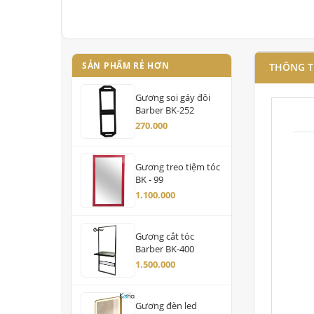
SẢN PHẨM RẺ HƠN
THÔNG T
Gương soi gáy đôi
Barber BK-252
270.000
Gương treo tiệm tóc
BK - 99
1.100.000
Gương cắt tóc
Barber BK-400
1.500.000
Gương đèn led