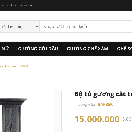
ại nội thất minh thi
C NỮ
GIƯỜNG GỘI ĐẦU
GIƯỜNG GHẾ XĂM
GHẾ S
nam Barber BK-510
Bộ tủ gương cắt 
BARBER
Thương hiệu:
15.000.000
18.00