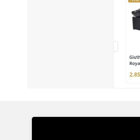
✓ Nhiều 
✓ Hỗ trợ
✓ Chính 
✓ Hỗ trợ 
✓ Đội ng
Đây cũng
qua.
Giườ
Roya
2.8