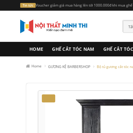
Voucher giảm giá mua hàng lên tới 1000.000đ khi mua ghế t
Tin tức
HOME
GHẾ CẮT TÓC NAM
GHẾ CẮT TÓ
Home
GƯƠNG KỆ BARBERSHOP
Bộ tủ gương cắt tóc 