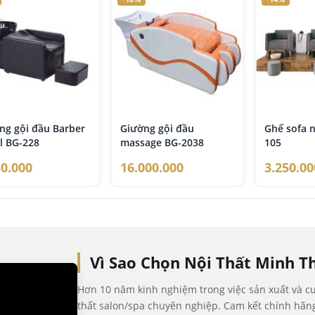
mẫu mã để lựa chọn và trải nghiệm thực tế
 sản xuất theo yêu cầu
sách bảo hành rõ ràng
kỹ thuật và sửa chữa lâu dài
ũ tư vấn am hiểu ngành salon, spa và nail
 là lý do nhiều salon, spa và đại lý trên toàn quốc lựa chọn đồng
ng gội đầu Barber
Giường gội đầu
Ghế sofa n
l BG-228
massage BG-2038
105
50.000
16.000.000
3.250.00
Vì Sao Chọn Nội Thất Minh Th
Hơn 10 năm kinh nghiệm trong việc sản xuất và cun
thất salon/spa chuyên nghiệp. Cam kết chính hãng,