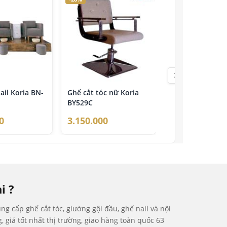
 hành cùng Nội Thất Minh Thi trong nhiều năm
ail Koria BN-
Ghế cắt tóc nữ Koria
Giường gội đầu
BY529C
BG-46
0
3.150.000
2.500.000
i ?
g cấp ghế cắt tóc, giường gội đầu, ghế nail và nội
 giá tốt nhất thị trường, giao hàng toàn quốc 63