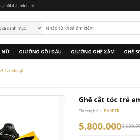
ại nội thất minh thi
C NỮ
GIƯỜNG GỘI ĐẦU
GIƯỜNG GHẾ XĂM
GHẾ S
 CAR Lamborghini
Ghế cắt tóc trẻ 
BARBER
Thương hiệu:
5.800.000
6.900.0