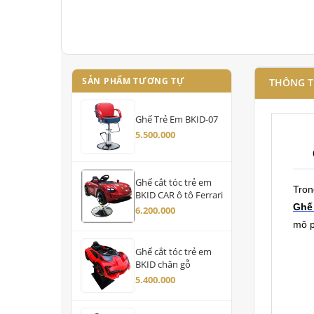
SẢN PHẨM TƯƠNG TỰ
THÔNG T
Ghế Trẻ Em BKID-07
5.500.000
Ghế cắt tóc trẻ em
Tron
BKID CAR ô tô Ferrari
Ghế
6.200.000
mô p
Ghế cắt tóc trẻ em
BKID chân gỗ
5.400.000