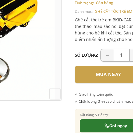
Còn hàng
Tình trạng:
GHẾ CẮT TÓC TRẺ EM
Danh mục:
Ghế cắt tóc trẻ em BKID-CAR
thể thao, màu sắc nổi bật c
hứng cho bé khi cắt tóc. Sản
điểm nhấn ấn tượng cho khôn
SỐ LƯỢNG:
MUA NGAY
✓ Giao hàng toàn quốc
✓ Chất lượng đỉnh cao chuẩn mực 
Đặt hàng & Hỗ trợ:
Gọi ngay