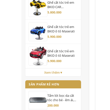
Ghế cắt tóc trẻ em
BKID CAR
Lamborghini
5.800.000
Ghế cắt tóc trẻ em
BKID ô tô Maserati
5.900.000
Ghế cắt tóc trẻ em
BKID ô tô Maserati
5.900.000
Xem thêm ▾
SẢN PHẨM RẺ HƠN
Tấm lót bọc da cắt
tóc cho bé - êm ái,
gọn gàng, tối ưu cho
200.000
salon