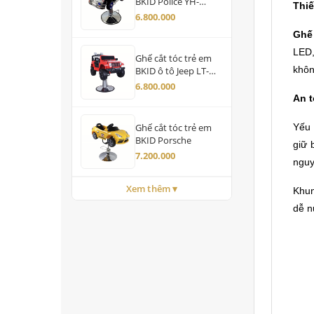
BKID Police YH-
Thiế
99168
6.800.000
Ghế 
LED,
Ghế cắt tóc trẻ em
khôn
BKID ô tô Jeep LT-
598
6.800.000
An t
Yếu 
Ghế cắt tóc trẻ em
BKID Porsche
giữ 
7.200.000
nguy
Xem thêm ▾
Khun
dễ n