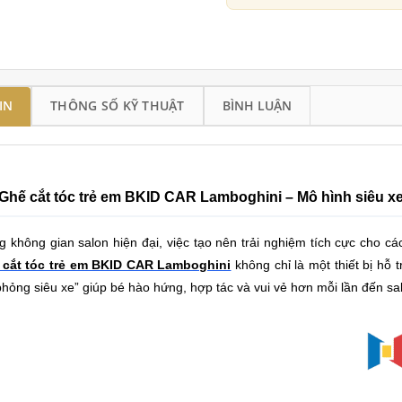
IN
THÔNG SỐ KỸ THUẬT
BÌNH LUẬN
Ghế cắt tóc trẻ em BKID CAR Lamboghini – Mô hình siêu xe
g không gian salon hiện đại, việc tạo nên trải nghiệm tích cực cho c
 cắt tóc trẻ em BKID CAR Lamboghini
không chỉ là một thiết bị hỗ 
hỏng siêu xe” giúp bé hào hứng, hợp tác và vui vẻ hơn mỗi lần đến sa