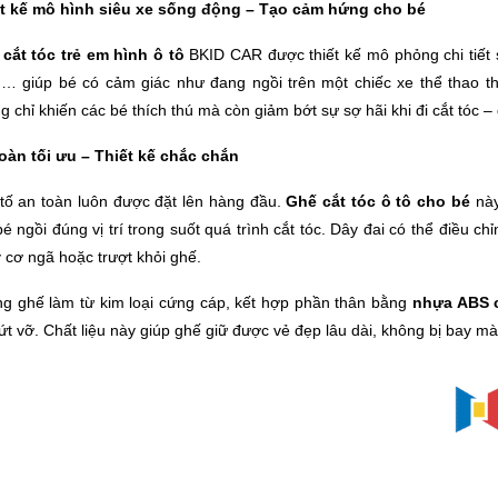
t kế mô hình siêu xe sống động – Tạo cảm hứng cho bé
cắt tóc trẻ em hình ô tô
BKID CAR được thiết kế mô phỏng chi tiết 
… giúp bé có cảm giác như đang ngồi trên một chiếc xe thể thao t
g chỉ khiến các bé thích thú mà còn giảm bớt sự sợ hãi khi đi cắt tóc 
oàn tối ưu – Thiết kế chắc chắn
tố an toàn luôn được đặt lên hàng đầu.
Ghế cắt tóc ô tô cho bé
này
bé ngồi đúng vị trí trong suốt quá trình cắt tóc. Dây đai có thể điều c
 cơ ngã hoặc trượt khỏi ghế.
g ghế làm từ kim loại cứng cáp, kết hợp phần thân bằng
nhựa ABS 
ứt vỡ. Chất liệu này giúp ghế giữ được vẻ đẹp lâu dài, không bị bay mà