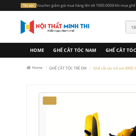
Voucher giảm giá mua hàng lên tới 1000.000đ khi mua ghế t
Tin tức
HOME
GHẾ CẮT TÓC NAM
GHẾ CẮT TÓ
Home
GHẾ CẮT TÓC TRẺ EM
Ghế cắt tóc trẻ em BKID