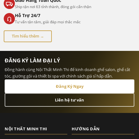
Giao Hàng Toàn Quốc
Ship tận nơi 63 tỉnh thành, đóng gói cẩn thận
Hỗ Trợ 24/7
Tư vấn tận tâm, giải đáp mọi thắc mắc
Tìm hiểu thêm →
ĐĂNG KÝ LÀM ĐẠI LÝ
Đồng hành cùng Nội Thất Minh Thi để kinh doanh ghế salon, ghế cắt
tóc, giường gội và thiết bị spa với chính sách giá sỉ hấp dẫn.
Đăng Ký Ngay
Liên hệ tư vấn
NỘI THẤT MINH THI
HƯỚNG DẪN