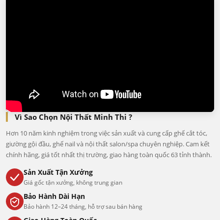
Vì Sao Chọn Nội Thất Minh Thi ?
Hơn 10 năm kinh nghiệm trong việc sản xuất và cung cấp ghế cắt tóc,
giường gội đầu, ghế nail và nội thất salon/spa chuyên nghiệp. Cam kết
chính hãng, giá tốt nhất thị trường, giao hàng toàn quốc 63 tỉnh thành.
Sản Xuất Tận Xưởng
Giá gốc tận xưởng, không trung gian
Bảo Hành Dài Hạn
Bảo hành 12–24 tháng, hỗ trợ sau bán hàng