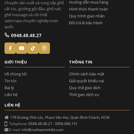
Hướng dẫn mua hàng
Chuyên sản xuất và cung cấp ghế
cắt tóc, giường gội đầu, ghế nail,
Hình thức thanh toán
ghế massage và nội thất
Quy trình giao nhận
salon/spa chuyên nghiệp toàn
Đổi trả & bảo hành
quốc.
0948.48.48.27
GIỚI THIỆU
THÔNG TIN
Về chúng tôi
Chính sách bảo mật
Tin tức
Giải quyết khiếu nại
Đại lý
Quy chế giao dịch
Liên hệ
Thời gian dịch vụ
LIÊN HỆ
178 Đường Vĩnh Lộc, Phạm Văn Hai, Quận Bình Chánh, HCM
Telephone:
0948.48.48.27
-
0906.686.151
E-mail:
info@noithatminhthi.com