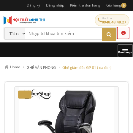
Đăng ký
Đăng nhập
Kiểm tra đơn hàng
Giỏ hàng
0
Hotline
0948.48.48.27
📷
Danh mục
Home
GHẾ VĂN PHÒNG
Ghế giám đốc GP-01 ( da đen)