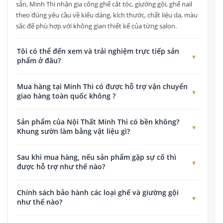
sẵn, Minh Thi nhận gia công ghế cắt tóc, giường gội, ghế nail
theo đúng yêu cầu về kiểu dáng, kích thước, chất liệu da, màu
sắc để phù hợp với không gian thiết kế của từng salon.
Tôi có thể đến xem và trải nghiệm trực tiếp sản
phẩm ở đâu?
Quý khách có thể đến xem, kiểm tra chất lượng và trải nghiệm
Mua hàng tại Minh Thi có được hỗ trợ vận chuyển
trực tiếp tất cả các dòng sản phẩm tại Showroom của chúng
giao hàng toàn quốc không ?
tôi ở địa chỉ: 178 Đường Vĩnh Lộc, Tân Vĩnh Lộc, TP. Hồ Chí
Minh.
Có. Nội Thất Minh Thi cung cấp dịch vụ giao hàng thu tiền
Sản phẩm của Nội Thất Minh Thi có bền không?
toàn quốc. Chúng tôi có chính sách hỗ trợ chi phí vận chuyển
Khung sườn làm bằng vật liệu gì?
tối ưu cho các đơn hàng tại TP. Hồ Chí Minh và hỗ trợ gửi
chành xe, đơn vị vận chuyển an toàn cho khách hàng ở tỉnh.
Tất cả sản phẩm của Nội Thất Minh Thi đều được sản xuất
Sau khi mua hàng, nếu sản phẩm gặp sự cố thì
trên khung sắt, khung gô chịu lực chắc chắn, gia công trực tiếp
được hỗ trợ như thế nào?
tại xưởng và kiểm tra kỹ trước khi giao hàng. Tùy từng dòng
sản phẩm, khung được sơn tĩnh điện hoặc xử lý chống mối
Nội Thất Minh Thi có đội ngũ kỹ thuật hỗ trợ khách hàng
Chính sách bảo hành các loại ghế và giường gội
mọt giúp tăng độ bền trong quá trình sử dụng.
trong suốt quá trình sử dụng sản phẩm.
như thế nào?
Các loại ghế cắt tóc, giường gội, ghế nail và giường spa được
Khi phát sinh sự cố, khách hàng có thể gửi hình ảnh hoặc
Tất cả sản phẩm đều được bảo hành chính hãng từ 12 đến 24