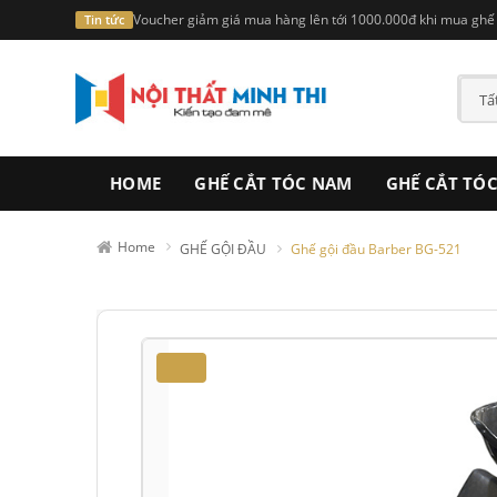
Voucher giảm giá mua hàng lên tới 1000.000đ khi mua ghế t
Tin tức
HOME
GHẾ CẮT TÓC NAM
GHẾ CẮT TÓ
Home
GHẾ GỘI ĐẦU
Ghế gội đầu Barber BG-521