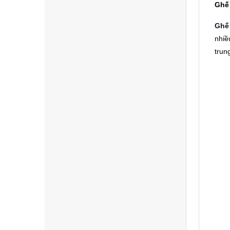
Ghế 
Ghế
nhiề
trun