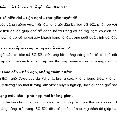
iểm nổi bật của Ghế gội đầu BG-521:
t kế hiện đại – tiện nghi – thư giãn tuyệt đối:
kiểu dáng vuông vức, hiện đại, ghế gội đầu Barber BG-521 phù hợp với
c tiêu chuẩn giúp ghế dễ dàng bố trí trong cả những tiệm có diện tí
 học, hỗ trợ cổ và vai gáy khách hàng tối đa trong suốt quá trình gội đ
sứ cao cấp – sang trọng và dễ vệ sinh:
gội đầu có bồn sứ BG-521 sử dụng bồn trắng sáng, bền bỉ, có khả nă
cấp đảm bảo an toàn khi tiếp xúc thường xuyên với nước nóng, dầu gội,
U cao cấp – bền đẹp, chống thấm nước:
 thân ghế được bọc da PU chất lượng cao, không bong tróc, không t
 lý tưởng cho môi trường làm việc chuyên nghiệp, luôn giữ cho ghế sạ
dạng màu sắc – phù hợp mọi không gian:
có thể lựa chọn màu sắc phù hợp với phong cách nội thất của salon. D
năng động, trẻ trung, BG-521 đều có phiên bản tương thích để giúp bạ