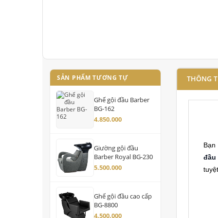
SẢN PHẨM TƯƠNG TỰ
THÔNG T
Ghế gội đầu Barber
BG-162
4.850.000
Bạn 
Giường gội đầu
Barber Royal BG-230
đầu
5.500.000
tuyệ
Ghế gội đầu cao cấp
BG-8800
4.500.000