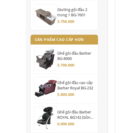
Giường gội đầu 2
trong 1 BG-7601
3.750.000
SẢN PHẨM CAO CẤP HƠN
Ghế gội đầu Barber
BG-8900
5.700.000
Ghế gội đầu cao cấp
Barber Royal BG-232
5.800.000
Ghế gội đầu Barber
ROYAL BG142 (bồn
nhựa)
6.000.000