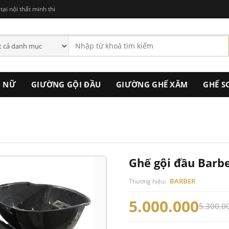
ại nội thất minh thi
C NỮ
GIƯỜNG GỘI ĐẦU
GIƯỜNG GHẾ XĂM
GHẾ S
Ghế gội đầu Barb
BARBER
Thương hiệu:
5.000.000
5.300.0