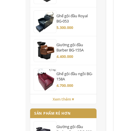
Ghế gội đầu Royal
BG-053
5.300.000
Giường gội đầu
Barber BG-155A
4.400.000
Ghế gội đầu ngồi BG-
158A
4.700.000
Xem thêm ▾
SẢN PHẨM RẺ HƠN
Giường gội đầu