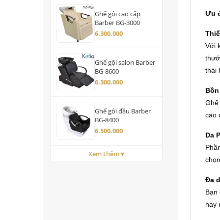
Ưu đ
Ghế gội cao cấp
Barber BG-3000
6.300.000
Thiế
Với 
thướ
Ghế gội salon Barber
thái
BG-8600
6.300.000
Bồn 
Ghế 
Ghế gội đầu Barber
cao 
BG-8400
6.500.000
Da P
Phần
Xem thêm ▾
chọn
Đa 
Bạn 
hay 