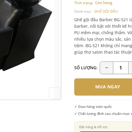
Còn hàng
Tình trạng:
GHẾ GỘI ĐẦU
Danh mục:
Ghế gội đầu Barber BG-521 l
barber, nổi bật với thiết kế 
PU mềm mại, chống thấm. Vớ
nhiều lựa chọn màu sắc, sản
tiệm. BG-521 không chỉ mang 
giúp thợ salon thao tác thuậ
SỐ LƯỢNG:
MUA NGAY
✓ Giao hàng toàn quốc
✓ Chất lượng đỉnh cao chuẩn mực 
Đặt hàng & Hỗ trợ: