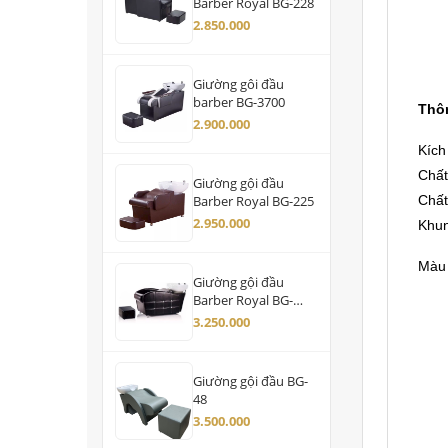
Barber Royal BG-228
2.850.000
Giường gôi đầu
barber BG-3700
Thôn
2.900.000
Kích
Chất
Giường gội đầu
Chất
Barber Royal BG-225
2.950.000
Khun
Màu 
Giường gội đầu
Barber Royal BG-
3500
3.250.000
Giường gội đầu BG-
48
3.500.000