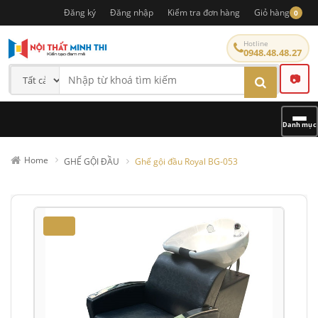
Đăng ký
Đăng nhập
Kiểm tra đơn hàng
Giỏ hàng
0
Hotline
0948.48.48.27
📷
Danh mục
Home
GHẾ GỘI ĐẦU
Ghế gội đầu Royal BG-053