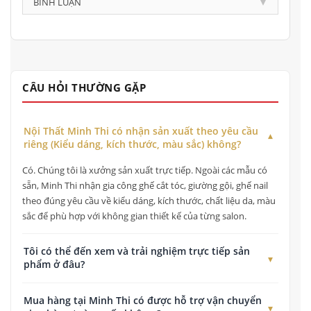
BÌNH LUẬN
CÂU HỎI THƯỜNG GẶP
Nội Thất Minh Thi có nhận sản xuất theo yêu cầu
riêng (Kiểu dáng, kích thước, màu sắc) không?
Có. Chúng tôi là xưởng sản xuất trực tiếp. Ngoài các mẫu có
sẵn, Minh Thi nhận gia công ghế cắt tóc, giường gội, ghế nail
theo đúng yêu cầu về kiểu dáng, kích thước, chất liệu da, màu
sắc để phù hợp với không gian thiết kế của từng salon.
Tôi có thể đến xem và trải nghiệm trực tiếp sản
phẩm ở đâu?
Quý khách có thể đến xem, kiểm tra chất lượng và trải nghiệm
Mua hàng tại Minh Thi có được hỗ trợ vận chuyển
trực tiếp tất cả các dòng sản phẩm tại Showroom của chúng