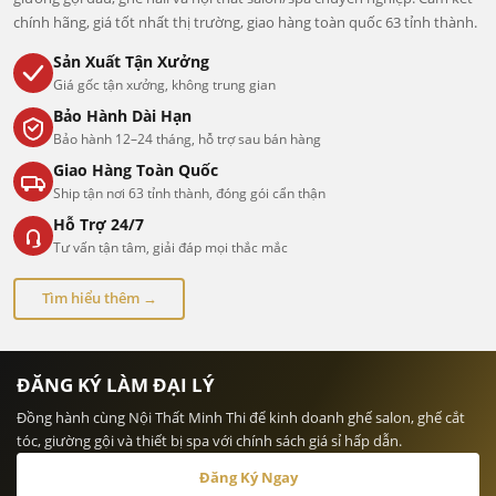
chính hãng, giá tốt nhất thị trường, giao hàng toàn quốc 63 tỉnh thành.
Sản Xuất Tận Xưởng
Giá gốc tận xưởng, không trung gian
Bảo Hành Dài Hạn
Bảo hành 12–24 tháng, hỗ trợ sau bán hàng
Giao Hàng Toàn Quốc
Ship tận nơi 63 tỉnh thành, đóng gói cẩn thận
Hỗ Trợ 24/7
Tư vấn tận tâm, giải đáp mọi thắc mắc
Tìm hiểu thêm →
ĐĂNG KÝ LÀM ĐẠI LÝ
Đồng hành cùng Nội Thất Minh Thi để kinh doanh ghế salon, ghế cắt
tóc, giường gội và thiết bị spa với chính sách giá sỉ hấp dẫn.
Đăng Ký Ngay