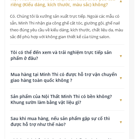
riêng (Kiểu dáng, kích thước, màu sắc) không?
Có. Chúng tôi là xưởng sản xuất trực tiếp. Ngoài các mẫu có
sẵn, Minh Thi nhận gia công ghế cắt tóc, giường gội, ghế nail
theo đúng yêu cầu về kiểu dáng, kích thước, chất liệu da, màu
sắc để phù hợp với không gian thiết kế của từng salon.
Tôi có thể đến xem và trải nghiệm trực tiếp sản
phẩm ở đâu?
Quý khách có thể đến xem, kiểm tra chất lượng và trải nghiệm
Mua hàng tại Minh Thi có được hỗ trợ vận chuyển
trực tiếp tất cả các dòng sản phẩm tại Showroom của chúng
giao hàng toàn quốc không ?
tôi ở địa chỉ: 178 Đường Vĩnh Lộc, Tân Vĩnh Lộc, TP. Hồ Chí
Minh.
Có. Nội Thất Minh Thi cung cấp dịch vụ giao hàng thu tiền
Sản phẩm của Nội Thất Minh Thi có bền không?
toàn quốc. Chúng tôi có chính sách hỗ trợ chi phí vận chuyển
Khung sườn làm bằng vật liệu gì?
tối ưu cho các đơn hàng tại TP. Hồ Chí Minh và hỗ trợ gửi
chành xe, đơn vị vận chuyển an toàn cho khách hàng ở tỉnh.
Tất cả sản phẩm của Nội Thất Minh Thi đều được sản xuất
Sau khi mua hàng, nếu sản phẩm gặp sự cố thì
trên khung sắt, khung gô chịu lực chắc chắn, gia công trực tiếp
được hỗ trợ như thế nào?
tại xưởng và kiểm tra kỹ trước khi giao hàng. Tùy từng dòng
sản phẩm, khung được sơn tĩnh điện hoặc xử lý chống mối
Nội Thất Minh Thi có đội ngũ kỹ thuật hỗ trợ khách hàng