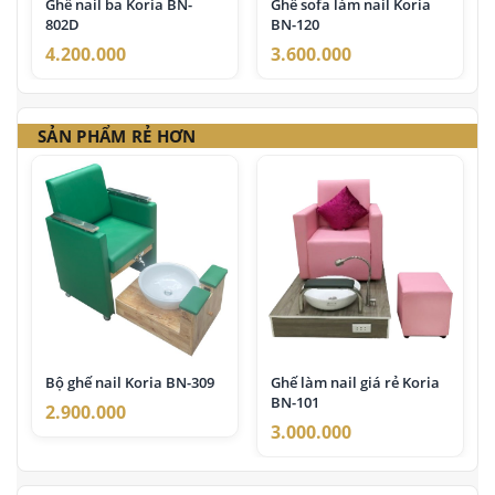
Đây cũng là lý do nhiều salon, spa và đại lý trên toàn quốc lựa
Ghế nail ba Koria BN-
Ghế sofa làm nail Koria
802D
BN-120
chọn đồng hành cùng Nội Thất Minh Thi trong nhiều năm
qua.
4.200.000
3.600.000
SẢN PHẨM RẺ HƠN
Bộ ghế nail Koria BN-309
Ghế làm nail giá rẻ Koria
BN-101
2.900.000
3.000.000