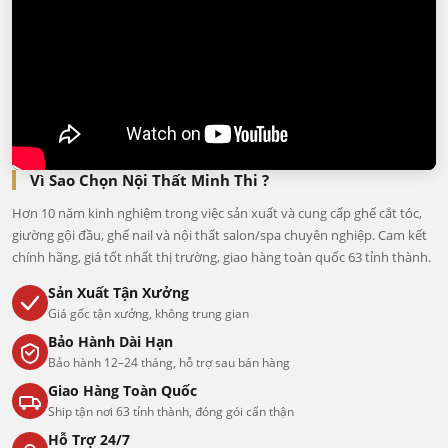
Vì Sao Chọn Nội Thất Minh Thi ?
Hơn 10 năm kinh nghiệm trong việc sản xuất và cung cấp ghế cắt tóc,
giường gội đầu, ghế nail và nội thất salon/spa chuyên nghiệp. Cam kết
chính hãng, giá tốt nhất thị trường, giao hàng toàn quốc 63 tỉnh thành.
Sản Xuất Tận Xưởng
Giá gốc tận xưởng, không trung gian
Bảo Hành Dài Hạn
Bảo hành 12–24 tháng, hỗ trợ sau bán hàng
Giao Hàng Toàn Quốc
Ship tận nơi 63 tỉnh thành, đóng gói cẩn thận
Hỗ Trợ 24/7