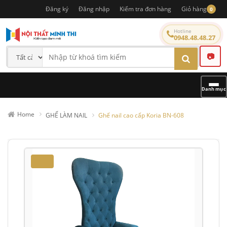
Đăng ký
Đăng nhập
Kiểm tra đơn hàng
Giỏ hàng
0
Hotline
0948.48.48.27
📷
Danh mục
Home
GHẾ LÀM NAIL
Ghế nail cao cấp Koria BN-608