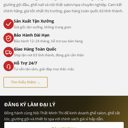
giường gội đầu, ghế nail và nội thất salon/spa chuyên nghiệp. Cam kết
chính hãng, giá tốt nhất thị trường, giao hàng toàn quốc 63 tỉnh thành.
Sản Xuất Tận Xưởng
Giá gốc tận xưởng, không trung gian
Bảo Hành Dài Hạn
Bảo hành 12–24 tháng, hỗ trợ sau bán hàng
Giao Hàng Toàn Quốc
Ship tận nơi 63 tỉnh thành, đóng gói cẩn thận
Hỗ Trợ 24/7
Tư vấn tận tâm, giải đáp mọi thắc mắc
Tìm hiểu thêm →
ĐĂNG KÝ LÀM ĐẠI LÝ
Đồng hành cùng Nội Thất Minh Thi để kinh doanh ghế salon, ghế cắt
tóc, giường gội và thiết bị spa với chính sách giá sỉ hấp dẫn.