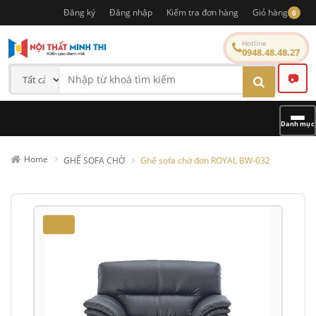
Đăng ký
Đăng nhập
Kiểm tra đơn hàng
Giỏ hàng
0
Hotline
0948.48.48.27
📷
Danh mục
Home
GHẾ SOFA CHỜ
Ghế sofa chờ đơn ROYAL BW-032