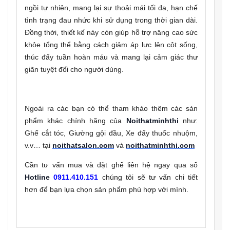
ngồi tự nhiên, mang lại sự thoải mái tối đa, hạn chế
tình trạng đau nhức khi sử dụng trong thời gian dài.
Đồng thời, thiết kế này còn giúp hỗ trợ nâng cao sức
khỏe tổng thể bằng cách giảm áp lực lên cột sống,
thúc đẩy tuần hoàn máu và mang lại cảm giác thư
giãn tuyệt đối cho người dùng.
Ngoài ra các bạn có thể tham khảo thêm các sản
phẩm khác chính hãng của
Noithatminhthi
như:
Ghế cắt tóc, Giường gội đầu, Xe đẩy thuốc nhuộm,
v.v… tại
noithatsalon.com
và
noithatminhthi.com
Cần tư vấn mua và đặt ghế liên hệ ngay qua số
Hotline
0911.410.151
chúng tôi sẽ tư vấn chi tiết
hơn để bạn lựa chọn sản phẩm phù hợp với mình.