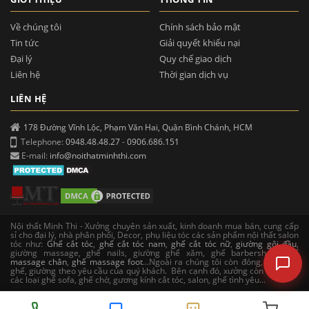
Về chúng tôi
Chính sách bảo mật
Tin tức
Giải quyết khiếu nại
Đại lý
Quy chế giao dịch
Liên hệ
Thời gian dịch vụ
LIÊN HỆ
178 Đường Vĩnh Lộc, Phạm Văn Hai, Quận Bình Chánh, HCM
Telephone:
0948.48.48.27
-
0906.686.151
E-mail:
info@noithatminhthi.com
Nội thất Minh Thi - Xưởng chuyên sản xuất, kinh doanh mua bán, cung cấp
sỉ cho đại lý, nhà phân phối, Decor, phụ liệu tóc các sản phẩm nội thất salon
tóc như:
Ghế cắt tóc
,
ghế cắt tóc nam
,
ghế cắt tóc nữ
,
giường gội đầu
,
giường massage, ghế nails, giường ghế xăm, ghế barbershop,
ghế
massage chân
,
ghế massage foot
...Ngoài ra chúng tôi còn đóng, sản xuất
ghế, giường theo yêu cầu của quý khách. Bên cạnh đó, xưởng còn sản xuất
các loại ghế sofa, ghế chờ, gương kính cắt tóc, salon, ghế tình yêu...