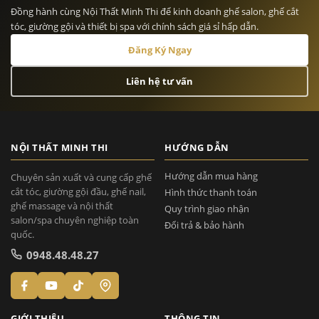
Đồng hành cùng Nội Thất Minh Thi để kinh doanh ghế salon, ghế cắt
tóc, giường gội và thiết bị spa với chính sách giá sỉ hấp dẫn.
Đăng Ký Ngay
Liên hệ tư vấn
NỘI THẤT MINH THI
HƯỚNG DẪN
Hướng dẫn mua hàng
Chuyên sản xuất và cung cấp ghế
cắt tóc, giường gội đầu, ghế nail,
Hình thức thanh toán
ghế massage và nội thất
Quy trình giao nhận
salon/spa chuyên nghiệp toàn
Đổi trả & bảo hành
quốc.
0948.48.48.27
GIỚI THIỆU
THÔNG TIN