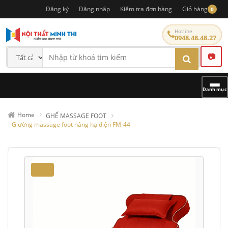
Đăng ký
Đăng nhập
Kiểm tra đơn hàng
Giỏ hàng
0
Hotline
0948.48.48.27
📷
Danh mục
Home
GHẾ MASSAGE FOOT
Giường massage foot nâng hạ điện FM-44