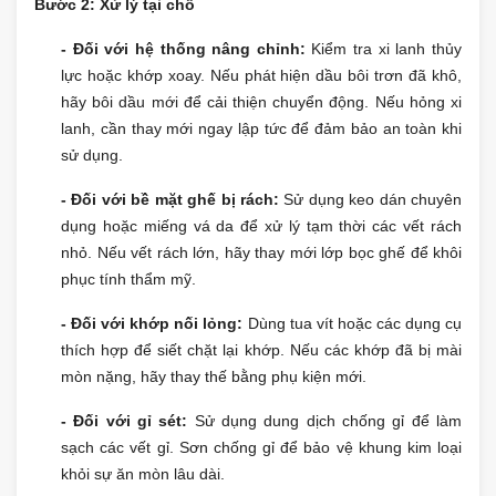
Bước 2: Xử lý tại chỗ
- Đối với hệ thống nâng chỉnh:
Kiểm tra xi lanh thủy
lực hoặc khớp xoay. Nếu phát hiện dầu bôi trơn đã khô,
hãy bôi dầu mới để cải thiện chuyển động. Nếu hỏng xi
lanh, cần thay mới ngay lập tức để đảm bảo an toàn khi
sử dụng.
- Đối với bề mặt ghế bị rách:
Sử dụng keo dán chuyên
dụng hoặc miếng vá da để xử lý tạm thời các vết rách
nhỏ. Nếu vết rách lớn, hãy thay mới lớp bọc ghế để khôi
phục tính thẩm mỹ.
- Đối với khớp nối lỏng:
Dùng tua vít hoặc các dụng cụ
thích hợp để siết chặt lại khớp. Nếu các khớp đã bị mài
mòn nặng, hãy thay thế bằng phụ kiện mới.
- Đối với gỉ sét:
Sử dụng dung dịch chống gỉ để làm
sạch các vết gỉ. Sơn chống gỉ để bảo vệ khung kim loại
khỏi sự ăn mòn lâu dài.