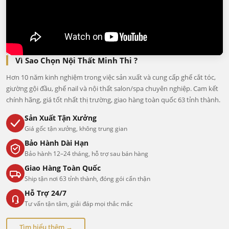
Vì Sao Chọn Nội Thất Minh Thi ?
Hơn 10 năm kinh nghiệm trong việc sản xuất và cung cấp ghế cắt tóc,
giường gội đầu, ghế nail và nội thất salon/spa chuyên nghiệp. Cam kết
chính hãng, giá tốt nhất thị trường, giao hàng toàn quốc 63 tỉnh thành.
Sản Xuất Tận Xưởng
Giá gốc tận xưởng, không trung gian
Bảo Hành Dài Hạn
Bảo hành 12–24 tháng, hỗ trợ sau bán hàng
Giao Hàng Toàn Quốc
Ship tận nơi 63 tỉnh thành, đóng gói cẩn thận
Hỗ Trợ 24/7
Tư vấn tận tâm, giải đáp mọi thắc mắc
Tìm hiểu thêm →