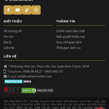
GIỚI THIỆU
THÔNG TIN
Về chúng tôi
Chính sách bảo mật
Tin tức
Giải quyết khiếu nại
Đại lý
Quy chế giao dịch
Liên hệ
Thời gian dịch vụ
LIÊN HỆ
178 Đường Vĩnh Lộc, Phạm Văn Hai, Quận Bình Chánh, HCM
Telephone:
0948.48.48.27
-
0906.686.151
E-mail:
info@noithatminhthi.com
Nội thất Minh Thi - Xưởng chuyên sản xuất, kinh doanh mua bán, cung cấp
sỉ cho đại lý, nhà phân phối, Decor, phụ liệu tóc các sản phẩm nội thất salon
tóc như:
Ghế cắt tóc
,
ghế cắt tóc nam
,
ghế cắt tóc nữ
,
giường gội đầu
,