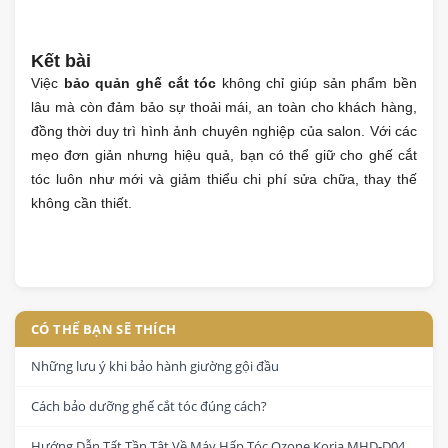
Kết bài
Việc
bảo quản ghế cắt tóc
không chỉ giúp sản phẩm bền
lâu mà còn đảm bảo sự thoải mái, an toàn cho khách hàng,
đồng thời duy trì hình ảnh chuyên nghiệp của salon. Với các
mẹo đơn giản nhưng hiệu quả, bạn có thể giữ cho ghế cắt
tóc luôn như mới và giảm thiểu chi phí sửa chữa, thay thế
không cần thiết.
CÓ THỂ BẠN SẼ THÍCH
Những lưu ý khi bảo hành giường gội đầu
Cách bảo dưỡng ghế cắt tóc đúng cách?
Hướng Dẫn Tất Tần Tật Về Máy Hấp Tóc Ozone Koria MHD-D04