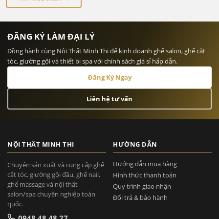
ĐĂNG KÝ LÀM ĐẠI LÝ
Đồng hành cùng Nội Thất Minh Thi để kinh doanh ghế salon, ghế cắt
tóc, giường gội và thiết bị spa với chính sách giá sỉ hấp dẫn.
Đăng Ký Ngay
Liên hệ tư vấn
NỘI THẤT MINH THI
HƯỚNG DẪN
Hướng dẫn mua hàng
Chuyên sản xuất và cung cấp ghế
cắt tóc, giường gội đầu, ghế nail,
Hình thức thanh toán
ghế massage và nội thất
Quy trình giao nhận
salon/spa chuyên nghiệp toàn
Đổi trả & bảo hành
quốc.
0948.48.48.27