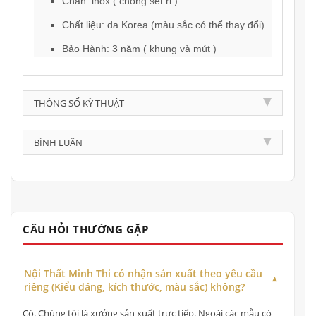
Chân: inox ( chống sét rỉ )
Chất liệu: da Korea (màu sắc có thể thay đổi)
Bảo Hành: 3 năm ( khung và mút )
THÔNG SỐ KỸ THUẬT
BÌNH LUẬN
CÂU HỎI THƯỜNG GẶP
Nội Thất Minh Thi có nhận sản xuất theo yêu cầu
riêng (Kiểu dáng, kích thước, màu sắc) không?
Có. Chúng tôi là xưởng sản xuất trực tiếp. Ngoài các mẫu có