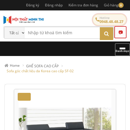
Đăng ký
Đăng nhập
Kiểm tra đơn hàng
Giỏ hàng
0
Hotline
0948.48.48.27
📷
Danh mục
Home
GHẾ SOFA CAO CẤP
Sofa góc chất liệu da Korea cao cấp SF-02