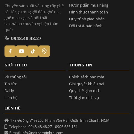
Hướng dẫn mua hàng
Chuyên sản xuất và cung cấp ghế
cắt tóc, giường gội đầu, ghế nail,
Hình thức thanh toán
ghế massage và nội thất
Quy trình giao nhận
salon/spa chuyên nghiệp toàn
Đổi trả & bảo hành
quốc.
0948.48.48.27
GIỚI THIỆU
THÔNG TIN
Về chúng tôi
Chính sách bảo mật
Tin tức
Giải quyết khiếu nại
Đại lý
Quy chế giao dịch
Liên hệ
Thời gian dịch vụ
LIÊN HỆ
178 Đường Vĩnh Lộc, Phạm Văn Hai, Quận Bình Chánh, HCM
Telephone:
0948.48.48.27
-
0906.686.151
E-mail:
info@noithatminhthi.com