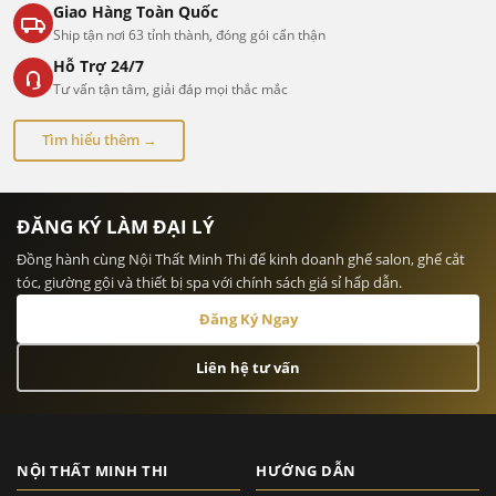
Giao Hàng Toàn Quốc
Ship tận nơi 63 tỉnh thành, đóng gói cẩn thận
Hỗ Trợ 24/7
Tư vấn tận tâm, giải đáp mọi thắc mắc
Tìm hiểu thêm →
ĐĂNG KÝ LÀM ĐẠI LÝ
Đồng hành cùng Nội Thất Minh Thi để kinh doanh ghế salon, ghế cắt
tóc, giường gội và thiết bị spa với chính sách giá sỉ hấp dẫn.
Đăng Ký Ngay
Liên hệ tư vấn
NỘI THẤT MINH THI
HƯỚNG DẪN