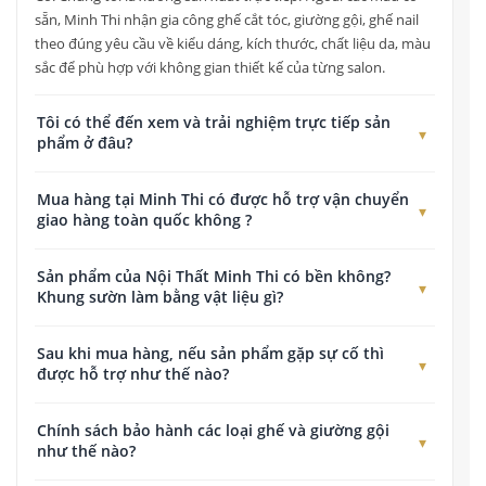
sẵn, Minh Thi nhận gia công ghế cắt tóc, giường gội, ghế nail
theo đúng yêu cầu về kiểu dáng, kích thước, chất liệu da, màu
sắc để phù hợp với không gian thiết kế của từng salon.
Tôi có thể đến xem và trải nghiệm trực tiếp sản
phẩm ở đâu?
Quý khách có thể đến xem, kiểm tra chất lượng và trải nghiệm
Mua hàng tại Minh Thi có được hỗ trợ vận chuyển
trực tiếp tất cả các dòng sản phẩm tại Showroom của chúng
giao hàng toàn quốc không ?
tôi ở địa chỉ: 178 Đường Vĩnh Lộc, Tân Vĩnh Lộc, TP. Hồ Chí
Minh.
Có. Nội Thất Minh Thi cung cấp dịch vụ giao hàng thu tiền
Sản phẩm của Nội Thất Minh Thi có bền không?
toàn quốc. Chúng tôi có chính sách hỗ trợ chi phí vận chuyển
Khung sườn làm bằng vật liệu gì?
tối ưu cho các đơn hàng tại TP. Hồ Chí Minh và hỗ trợ gửi
chành xe, đơn vị vận chuyển an toàn cho khách hàng ở tỉnh.
Tất cả sản phẩm của Nội Thất Minh Thi đều được sản xuất
Sau khi mua hàng, nếu sản phẩm gặp sự cố thì
trên khung sắt, khung gô chịu lực chắc chắn, gia công trực tiếp
được hỗ trợ như thế nào?
tại xưởng và kiểm tra kỹ trước khi giao hàng. Tùy từng dòng
sản phẩm, khung được sơn tĩnh điện hoặc xử lý chống mối
Nội Thất Minh Thi có đội ngũ kỹ thuật hỗ trợ khách hàng
Chính sách bảo hành các loại ghế và giường gội
mọt giúp tăng độ bền trong quá trình sử dụng.
trong suốt quá trình sử dụng sản phẩm.
như thế nào?
Các loại ghế cắt tóc, giường gội, ghế nail và giường spa được