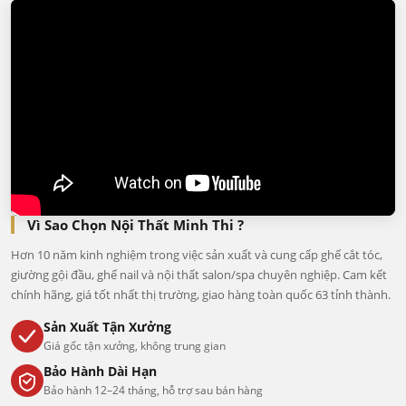
Vì Sao Chọn Nội Thất Minh Thi ?
Hơn 10 năm kinh nghiệm trong việc sản xuất và cung cấp ghế cắt tóc,
giường gội đầu, ghế nail và nội thất salon/spa chuyên nghiệp. Cam kết
chính hãng, giá tốt nhất thị trường, giao hàng toàn quốc 63 tỉnh thành.
Sản Xuất Tận Xưởng
Giá gốc tận xưởng, không trung gian
Bảo Hành Dài Hạn
Bảo hành 12–24 tháng, hỗ trợ sau bán hàng