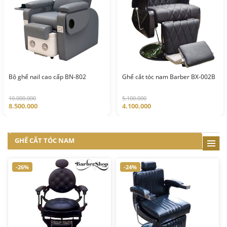
Bộ ghế nail cao cấp BN-802
Ghế cắt tóc nam Barber BX-002B
10.000.000
5.100.000
8.500.000
4.100.000
GHẾ CẮT TÓC NAM
-26%
-24%