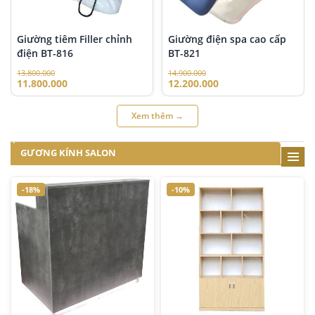
Giường tiêm Filler chỉnh
Giường điện spa cao cấp
điện BT-816
BT-821
13.800.000
14.900.000
11.800.000
12.200.000
Xem thêm →
GƯƠNG KÍNH SALON
-18%
-10%