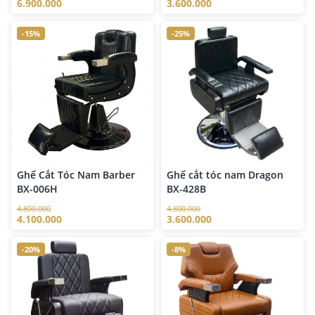
6.900.000
3.600.000
-15%
-25%
Ghế Cắt Tóc Nam Barber
Ghế cắt tóc nam Dragon
BX-006H
BX-428B
4.800.000
4.800.000
4.100.000
3.600.000
-20%
-8%