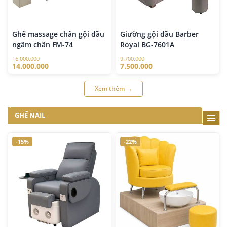
Ghế massage chân gội đầu
Giường gội đầu Barber
ngâm chân FM-74
Royal BG-7601A
16.000.000
9.700.000
14.000.000
7.500.000
Xem thêm →
GHẾ NAIL
-15%
-22%