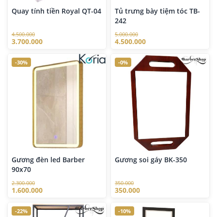
Quay tính tiền Royal QT-04
Tủ trưng bày tiệm tóc TB-
242
4.500.000
5.000.000
3.700.000
4.500.000
-30%
-0%
Gương đèn led Barber
Gương soi gáy BK-350
90x70
2.300.000
350.000
1.600.000
350.000
-22%
-10%