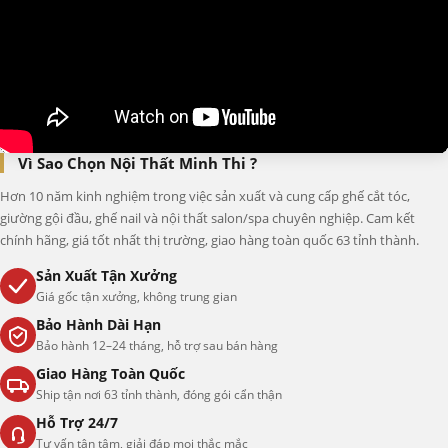
Vì Sao Chọn Nội Thất Minh Thi ?
Hơn 10 năm kinh nghiệm trong việc sản xuất và cung cấp ghế cắt tóc,
giường gội đầu, ghế nail và nội thất salon/spa chuyên nghiệp. Cam kết
chính hãng, giá tốt nhất thị trường, giao hàng toàn quốc 63 tỉnh thành.
Sản Xuất Tận Xưởng
Giá gốc tận xưởng, không trung gian
Bảo Hành Dài Hạn
Bảo hành 12–24 tháng, hỗ trợ sau bán hàng
Giao Hàng Toàn Quốc
Ship tận nơi 63 tỉnh thành, đóng gói cẩn thận
Hỗ Trợ 24/7
Tư vấn tận tâm, giải đáp mọi thắc mắc