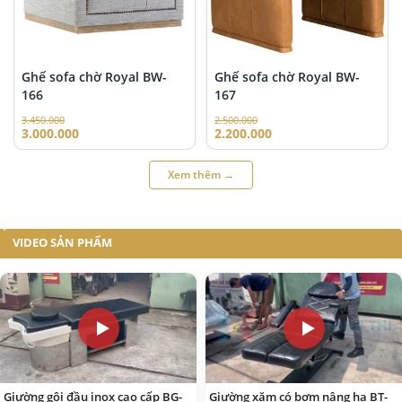
Ghế sofa chờ Royal BW-
Ghế sofa chờ Royal BW-
166
167
3.450.000
2.500.000
3.000.000
2.200.000
Xem thêm →
VIDEO SẢN PHẨM
Giường gội đầu inox cao cấp BG-
Giường xăm có bơm nâng hạ BT-