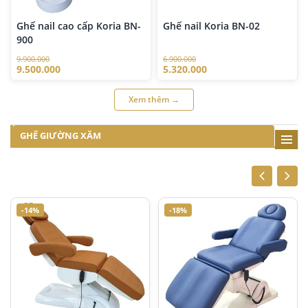
Ghế nail cao cấp Koria BN-
Ghế nail Koria BN-02
900
9.900.000
6.900.000
9.500.000
5.320.000
Xem thêm →
GHẾ GIƯỜNG XĂM
-14%
-18%