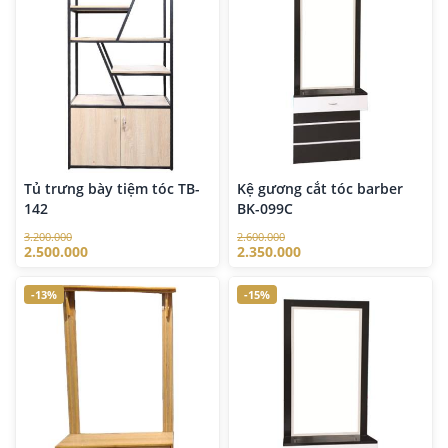
Tủ trưng bày tiệm tóc TB-
Kệ gương cắt tóc barber
142
BK-099C
3.200.000
2.600.000
2.500.000
2.350.000
-13%
-15%