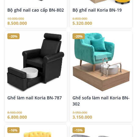
Bộ ghế nail cao cấp BN-802
Bộ ghế nail Koria BN-19
10.000.000
6.800.000
8.500.000
5.320.000
-20%
-20%
Ghế làm nail Koria BN-787
Ghế sofa làm nail Koria BN-
302
8.500.000
3.950.000
6.800.000
3.150.000
-16%
-15%