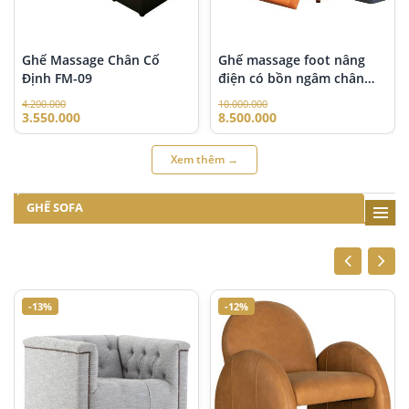
Ghế Massage Chân Cố
Ghế massage foot nâng
Định FM-09
điện có bồn ngâm chân
FM-84
4.200.000
10.000.000
3.550.000
8.500.000
Xem thêm →
GHẾ SOFA
-13%
-12%