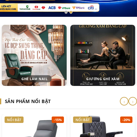
GHẾ LÀM NAIL
GIƯỜNG GHẾ XĂM
‹
›
SẢN PHẨM NỔI BẬT
NỔI BẬT
-15%
NỔI BẬT
-20%