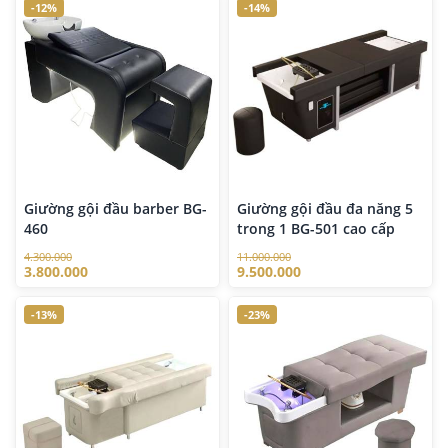
-12%
-14%
Giường gội đầu barber BG-
Giường gội đầu đa năng 5
460
trong 1 BG-501 cao cấp
4.300.000
11.000.000
3.800.000
9.500.000
-13%
-23%