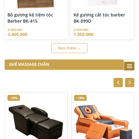
Bộ gương kệ tiệm tóc
Kệ gương cắt tóc barber
Barber BK-415
BK-099D
3.900.000
2.300.000
3.400.000
1.950.000
Xem thêm →
GHẾ MASSAGE CHÂN
-15%
-15%