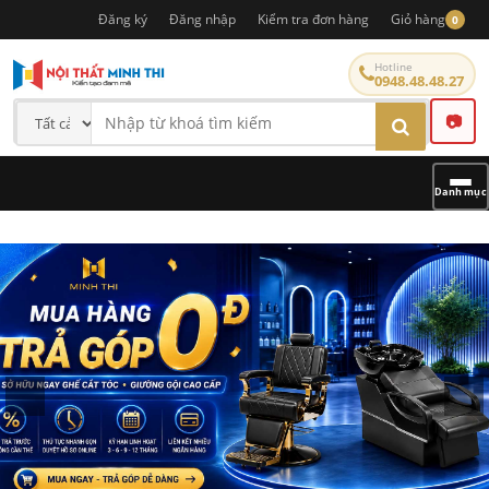
Đăng ký
Đăng nhập
Kiểm tra đơn hàng
Giỏ hàng
0
Hotline
0948.48.48.27
📷
Danh mục