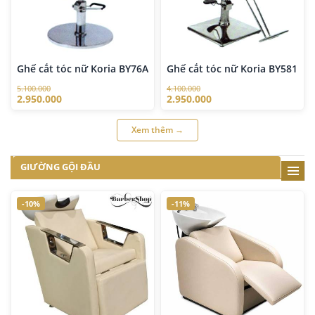
Ghế cắt tóc nữ Koria BY76A
Ghế cắt tóc nữ Koria BY581
5.100.000
4.100.000
2.950.000
2.950.000
Xem thêm →
GIƯỜNG GỘI ĐẦU
-10%
-11%