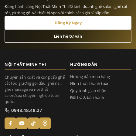
Đồng hành cùng Nội Thất Minh Thi để kinh doanh ghế salon, ghế cắt
tóc, giường gội và thiết bị spa với chính sách giá sỉ hấp dẫn.
Đăng Ký Ngay
Liên hệ tư vấn
NỘI THẤT MINH THI
HƯỚNG DẪN
Hướng dẫn mua hàng
Chuyên sản xuất và cung cấp ghế
cắt tóc, giường gội đầu, ghế nail,
Hình thức thanh toán
ghế massage và nội thất
Quy trình giao nhận
salon/spa chuyên nghiệp toàn
Đổi trả & bảo hành
quốc.
0948.48.48.27