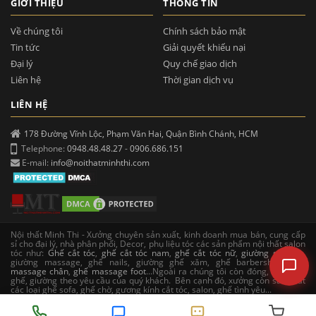
GIỚI THIỆU
THÔNG TIN
Về chúng tôi
Chính sách bảo mật
Tin tức
Giải quyết khiếu nại
Đại lý
Quy chế giao dịch
Liên hệ
Thời gian dịch vụ
LIÊN HỆ
178 Đường Vĩnh Lộc, Phạm Văn Hai, Quận Bình Chánh, HCM
Telephone:
0948.48.48.27
-
0906.686.151
E-mail:
info@noithatminhthi.com
Nội thất Minh Thi - Xưởng chuyên sản xuất, kinh doanh mua bán, cung cấp
sỉ cho đại lý, nhà phân phối, Decor, phụ liệu tóc các sản phẩm nội thất salon
tóc như:
Ghế cắt tóc
,
ghế cắt tóc nam
,
ghế cắt tóc nữ
,
giường gội đầu
,
giường massage, ghế nails, giường ghế xăm, ghế barbershop,
ghế
massage chân
,
ghế massage foot
...Ngoài ra chúng tôi còn đóng, sản xuất
ghế, giường theo yêu cầu của quý khách. Bên cạnh đó, xưởng còn sản xuất
các loại ghế sofa, ghế chờ, gương kính cắt tóc, salon, ghế tình yêu...