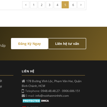
1
2
3
4
5
6
Đăng Ký Ngay
Liên hệ tư vấn
 hấp
LIÊN HỆ
ật
178 Đường Vĩnh Lộc, Phạm Văn Hai, Quận
Bình Chánh, HCM
ại
Telephone:
0948.48.48.27
-
0906.686.151
E-mail:
info@noithatminhthi.com