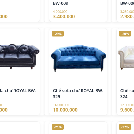
1
BW-009
BW-00
4.200.000
3.250.00
.000
3.400.000
2.980
-29%
-20%
fa chờ ROYAL BW-
Ghế sofa chờ ROYAL BW-
Ghế s
329
324
00
14.000.000
12.000.0
.000
10.000.000
9.600
-21%
-27%