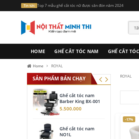
Voucher giảm giá mua hàng lên tới 1000.000đ khi mua ghế t
Tin tức
HOME
GHẾ CẮT TÓC NAM
GHẾ CẮT TÓ
Home
ROYAL
ROYAL
SẢN PHẨM BÁN CHẠY
Ghế cắt tóc nam
Giư
Barber King BX-001
Roy
5.500.000
4.6
-17%
Ghế cắt tóc nam
Ghế
NO1L
Bar