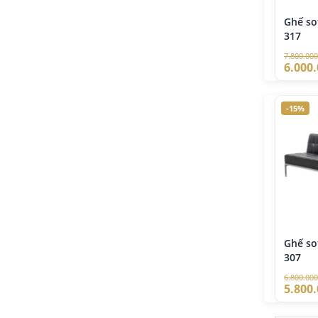
Ghế so
317
7.800.000
6.000
-15%
Ghế so
307
6.800.000
5.800