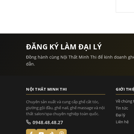
ĐĂNG KÝ LÀM ĐẠI LÝ
Đồng hành cùng Nội Thất Minh Thi để kinh doanh ghế sa
dẫn.
NỘI THẤT MINH THI
GIỚI THI
Về chúng 
Chuyên sản xuất và cung cấp ghế cắt tóc,
giường gội đầu, ghế nail, ghế massage và nội
Tin tức
thất salon/spa chuyên nghiệp toàn quốc.
Đại lý
Liên hệ
0948.48.48.27