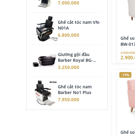
7.000.000
4.2
Ghế cắt tóc nam VN-
Giư
N01A
năn
6.800.000
14.
Ghế so
BW-01
3.500.000
Giường gội đầu
Ghế
2.900
Barber Royal BG-
nân
3500
3.250.000
6.9
-17%
Ghế cắt tóc nam
Ghế
Barber No1 Plus
Nân
03
7.950.000
25.
Ghế so