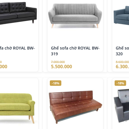
fa chờ ROYAL BW-
Ghế sofa chờ ROYAL BW-
Ghế s
319
320
00
7.000.000
8.600.00
.000
5.500.000
6.300
-18%
-18%