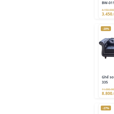
BW-01
4.150.000
3.450
-20%
Ghế so
335
11.000.0
8.800
-27%