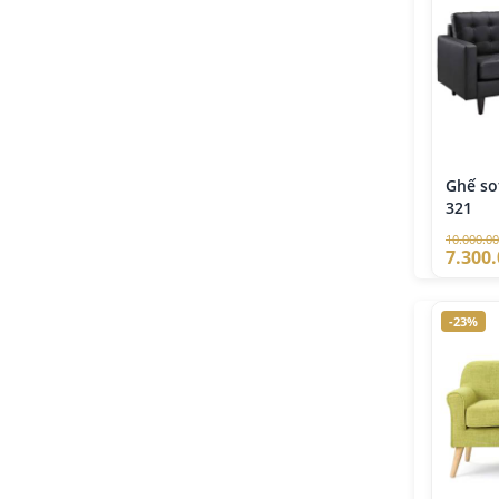
Ghế so
321
10.000.0
7.300
-23%