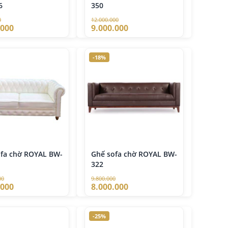
6
350
0
12.000.000
.000
9.000.000
-18%
ofa chờ ROYAL BW-
Ghế sofa chờ ROYAL BW-
322
00
9.800.000
.000
8.000.000
-25%