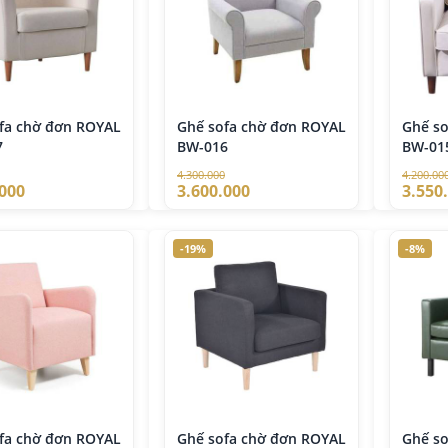
00.000
ờng gội đầu đa
g BG-503
000.000
fa chờ đơn ROYAL
Ghế sofa chờ đơn ROYAL
Ghế s
7
BW-016
BW-01
4.300.000
4.200.00
 massage chân
.000
3.600.000
3.550
g hạ điện FM-68
00.000
-19%
-8%
 Cắt Tóc Nam
g Hạ Điện BX-
3V
000.000
fa chờ đơn ROYAL
Ghế sofa chờ đơn ROYAL
Ghế s