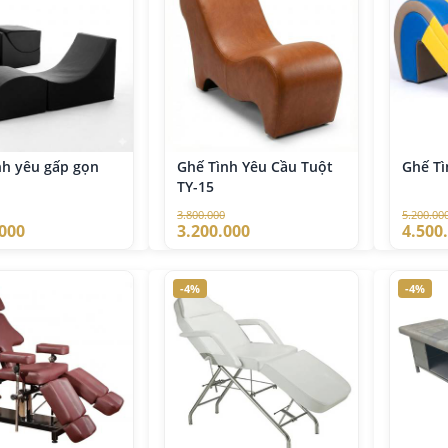
nh yêu gấp gọn
Ghế Tình Yêu Cầu Tuột
Ghế Tì
TY-15
3.800.000
5.200.00
.000
3.200.000
4.500
-4%
-4%