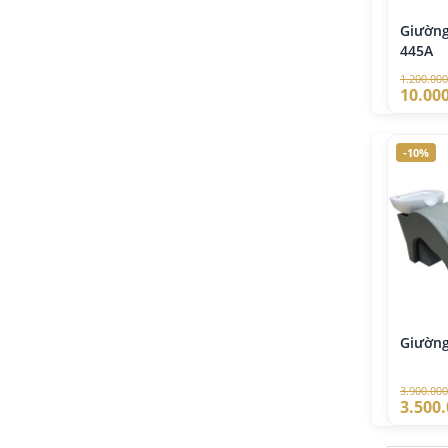
Giường
445A
1.200.000
10.00
-10%
Giường
3.900.000
3.500