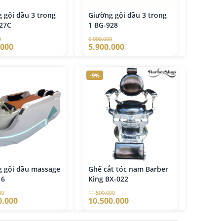
 gội đầu 3 trong
Giường gội đầu 3 trong
27C
1 BG-928
0
6.000.000
.000
5.900.000
-9%
 gội đầu massage
Ghế cắt tóc nam Barber
16
King BX-022
00
11.500.000
0.000
10.500.000