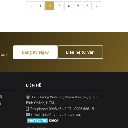
1
2
3
4
5
6
Đăng Ký Ngay
Liên hệ tư vấn
 hấp
LIÊN HỆ
ật
178 Đường Vĩnh Lộc, Phạm Văn Hai, Quận
Bình Chánh, HCM
ại
Telephone:
0948.48.48.27
-
0906.686.151
E-mail:
info@noithatminhthi.com