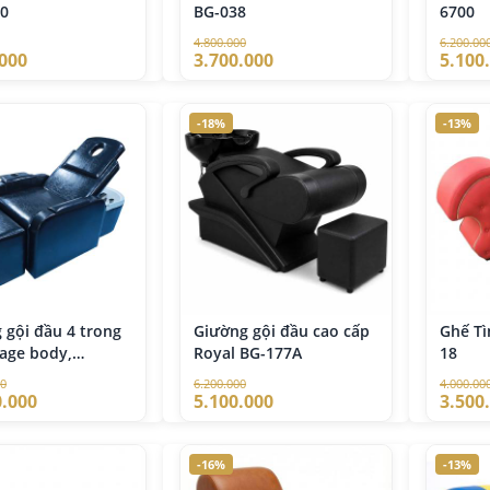
0
BG-038
6700
4.800.000
6.200.00
.000
3.700.000
5.100
-18%
-13%
 gội đầu 4 trong
Giường gội đầu cao cấp
Ghế Tì
age body,
Royal BG-177A
18
 foot, ráy tai
00
6.200.000
4.000.00
0.000
5.100.000
3.500
-16%
-13%