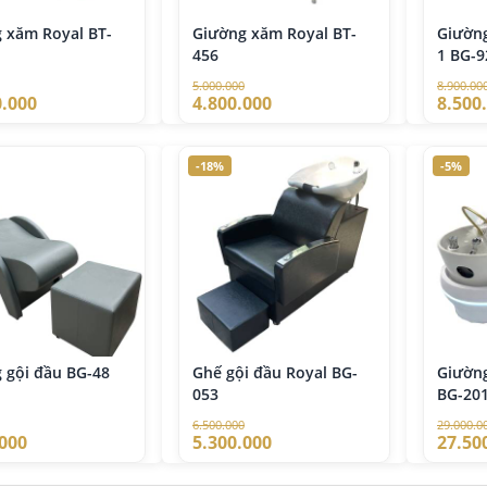
 xăm Royal BT-
Giường xăm Royal BT-
Giường
456
1 BG-9
5.000.000
8.900.00
0.000
4.800.000
8.500
-18%
-5%
 gội đầu BG-48
Ghế gội đầu Royal BG-
Giường
053
BG-20
6.500.000
29.000.0
.000
5.300.000
27.50