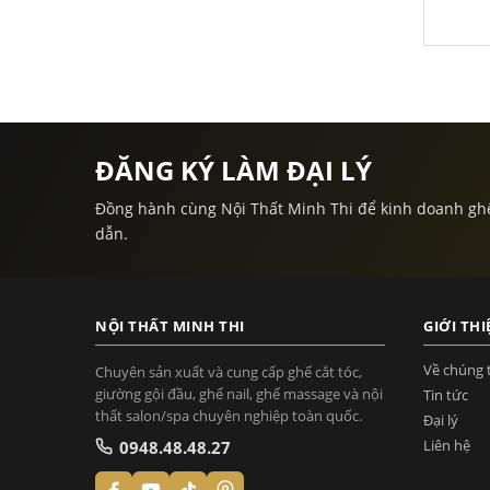
ĐĂNG KÝ LÀM ĐẠI LÝ
Đồng hành cùng Nội Thất Minh Thi để kinh doanh ghế sa
dẫn.
NỘI THẤT MINH THI
GIỚI THI
Về chúng 
Chuyên sản xuất và cung cấp ghế cắt tóc,
giường gội đầu, ghế nail, ghế massage và nội
Tin tức
thất salon/spa chuyên nghiệp toàn quốc.
Đại lý
Liên hệ
0948.48.48.27