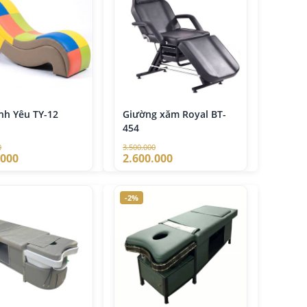
nh Yêu TY-12
Giường xăm Royal BT-
454
0
3.500.000
.000
2.600.000
-2%