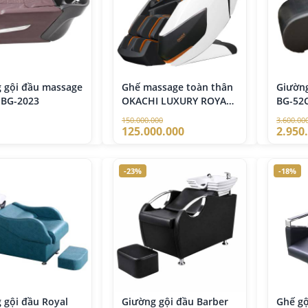
00.000
ờng gội đầu đa
g BG-503
000.000
 gội đầu massage
Ghế massage toàn thân
Giường
 BG-2023
OKACHI LUXURY ROYAL
BG-52
JP-8899
150.000.000
3.600.00
 massage chân
125.000.000
2.950
g hạ điện FM-68
00.000
-23%
-18%
 Cắt Tóc Nam
g Hạ Điện BX-
3V
000.000
 gội đầu Royal
Giường gội đầu Barber
Ghế gộ