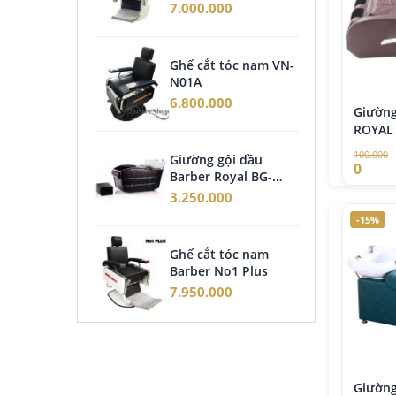
7.000.000
4.2
Ghế cắt tóc nam VN-
Giư
N01A
năn
6.800.000
14.
Giường
ROYAL
100.000
Giường gội đầu
Ghế
0
Barber Royal BG-
nân
3500
3.250.000
6.9
-15%
Ghế cắt tóc nam
Ghế
Barber No1 Plus
Nân
03
7.950.000
25.
Giường