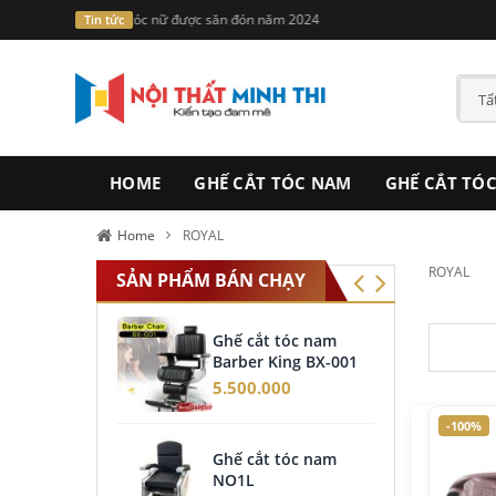
Voucher giảm giá mua hàng lên tới 1000.000đ khi mua ghế t
Tin tức
HOME
GHẾ CẮT TÓC NAM
GHẾ CẮT TÓ
Home
ROYAL
ROYAL
SẢN PHẨM BÁN CHẠY
Ghế cắt tóc nam
Giư
Barber King BX-001
Roy
5.500.000
4.6
-100%
Ghế cắt tóc nam
Ghế
NO1L
Bar