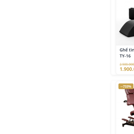
Ghế tì
TY-16
2.500.000
1.900
--733%