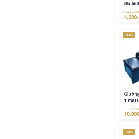
BG-660
5.400.000
4.600
-13%
Giường
1 mass
massage
11.500.0
FM-72
10.00
-24%