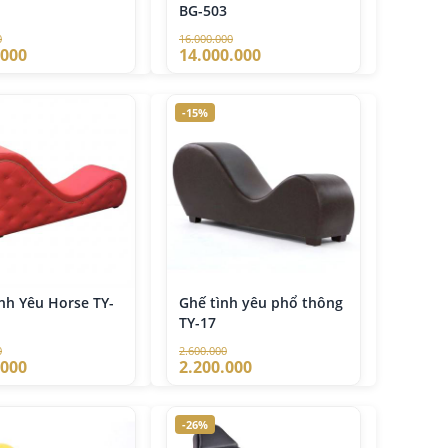
BG-503
0
16.000.000
.000
14.000.000
-15%
nh Yêu Horse TY-
Ghế tình yêu phổ thông
TY-17
0
2.600.000
.000
2.200.000
-26%