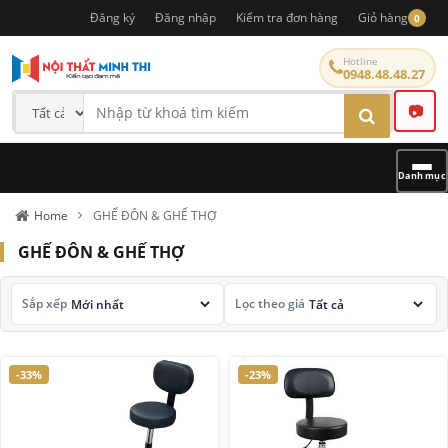
Đăng ký
Đăng nhập
Kiểm tra đơn hàng
Giỏ hàng
0
Hotline
0948.48.48.27
📷
Danh mục
Home
GHẾ ĐÔN & GHẾ THỢ
GHẾ ĐÔN & GHẾ THỢ
Sắp xếp
Lọc theo giá
-33%
-23%