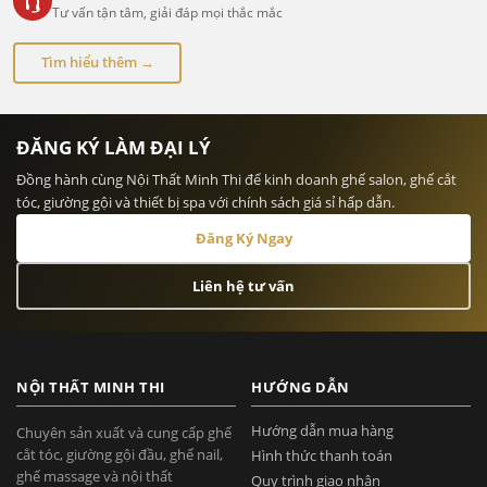
Tư vấn tận tâm, giải đáp mọi thắc mắc
Tìm hiểu thêm →
ĐĂNG KÝ LÀM ĐẠI LÝ
Đồng hành cùng Nội Thất Minh Thi để kinh doanh ghế salon, ghế cắt
tóc, giường gội và thiết bị spa với chính sách giá sỉ hấp dẫn.
Đăng Ký Ngay
Liên hệ tư vấn
NỘI THẤT MINH THI
HƯỚNG DẪN
Hướng dẫn mua hàng
Chuyên sản xuất và cung cấp ghế
cắt tóc, giường gội đầu, ghế nail,
Hình thức thanh toán
ghế massage và nội thất
Quy trình giao nhận