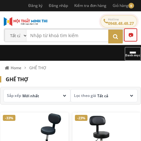
Đăng ký
Đăng nhập
Kiểm tra đơn hàng
Giỏ hàng
0
Hotline
0948.48.48.27
📷
Danh mục
Home
GHẾ THỢ
GHẾ THỢ
Sắp xếp
Lọc theo giá
-33%
-23%