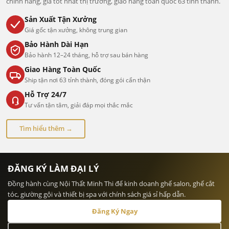
chính hãng, giá tốt nhất thị trường, giao hàng toàn quốc 63 tỉnh thành.
Sản Xuất Tận Xưởng
Giá gốc tận xưởng, không trung gian
Bảo Hành Dài Hạn
Bảo hành 12–24 tháng, hỗ trợ sau bán hàng
Giao Hàng Toàn Quốc
Ship tận nơi 63 tỉnh thành, đóng gói cẩn thận
Hỗ Trợ 24/7
Tư vấn tận tâm, giải đáp mọi thắc mắc
Tìm hiểu thêm →
ĐĂNG KÝ LÀM ĐẠI LÝ
Đồng hành cùng Nội Thất Minh Thi để kinh doanh ghế salon, ghế cắt
tóc, giường gội và thiết bị spa với chính sách giá sỉ hấp dẫn.
Đăng Ký Ngay