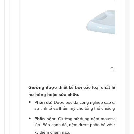
Giường tiêm 
Giường được thiết kế bởi các loại chất liệu cao c
hư hỏng hoặc sửa chữa.
Phần da:
Được bọc da công nghiệp cao cấp, mềm mạ
sự tinh tế và thẩm mỹ cho tổng thể chiếc giường.
Phần nệm:
Giường sử dụng nệm mousse cao cấp D2
lún. Bên cạnh đó, nệm được phân bố với mật độ đồn
kỳ điểm chạm nào.