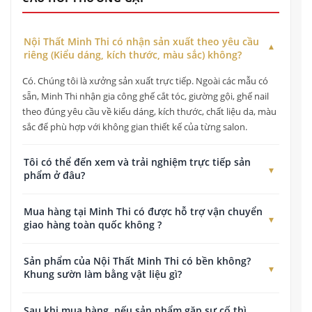
Nội Thất Minh Thi có nhận sản xuất theo yêu cầu
riêng (Kiểu dáng, kích thước, màu sắc) không?
Có. Chúng tôi là xưởng sản xuất trực tiếp. Ngoài các mẫu có
sẵn, Minh Thi nhận gia công ghế cắt tóc, giường gội, ghế nail
theo đúng yêu cầu về kiểu dáng, kích thước, chất liệu da, màu
sắc để phù hợp với không gian thiết kế của từng salon.
Tôi có thể đến xem và trải nghiệm trực tiếp sản
phẩm ở đâu?
Quý khách có thể đến xem, kiểm tra chất lượng và trải nghiệm
Mua hàng tại Minh Thi có được hỗ trợ vận chuyển
trực tiếp tất cả các dòng sản phẩm tại Showroom của chúng
giao hàng toàn quốc không ?
tôi ở địa chỉ: 178 Đường Vĩnh Lộc, Tân Vĩnh Lộc, TP. Hồ Chí
Minh.
Có. Nội Thất Minh Thi cung cấp dịch vụ giao hàng thu tiền
Sản phẩm của Nội Thất Minh Thi có bền không?
toàn quốc. Chúng tôi có chính sách hỗ trợ chi phí vận chuyển
Khung sườn làm bằng vật liệu gì?
tối ưu cho các đơn hàng tại TP. Hồ Chí Minh và hỗ trợ gửi
chành xe, đơn vị vận chuyển an toàn cho khách hàng ở tỉnh.
Tất cả sản phẩm của Nội Thất Minh Thi đều được sản xuất
Sau khi mua hàng, nếu sản phẩm gặp sự cố thì