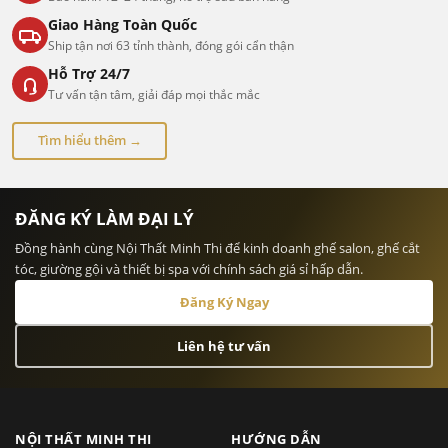
Giao Hàng Toàn Quốc
Ship tận nơi 63 tỉnh thành, đóng gói cẩn thận
Hỗ Trợ 24/7
Tư vấn tận tâm, giải đáp mọi thắc mắc
Tìm hiểu thêm →
ĐĂNG KÝ LÀM ĐẠI LÝ
Đồng hành cùng Nội Thất Minh Thi để kinh doanh ghế salon, ghế cắt
tóc, giường gội và thiết bị spa với chính sách giá sỉ hấp dẫn.
Đăng Ký Ngay
Liên hệ tư vấn
NỘI THẤT MINH THI
HƯỚNG DẪN