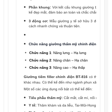
Phần khung:
Với kết cấu khung giường bằng thép 
kế đẹp mắt, đảm bảo an toàn và chắc chắn suốt kho
3 động cơ:
Mẫu giường y tế sở hữu 3 động cơ điề
cách nhanh chóng và thuận tiện.
Chức năng giường thẩm mỹ chỉnh điện BT-816
Chức năng 1
: Nâng lưng – Hạ lưng
Chức năng 2
: Nâng chân – Hạ chân
Chức năng 3
: Nâng cao – Hạ thấp
Giường tiêm filler chỉnh điện BT-816
có thể linh h
khác nhau. Có thể kể đến như ngành phun xăm thẩm m
Một số các ứng dụng nổi bật có thể kể đến:
Tiểu phẫu thẩm mỹ:
Cắt mắt, cắt mí, nối mi…
Y tế:
Thăm khám và da liễu, Tai-Mũi-Họng, nha kh