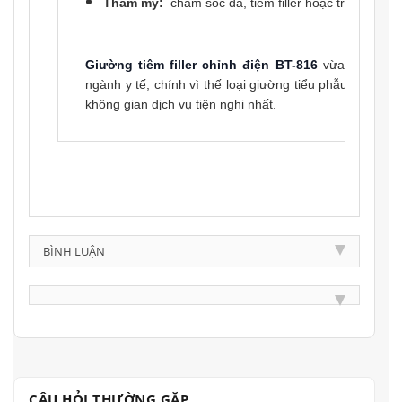
Thẩm mỹ:
chăm sóc da, tiêm filler hoặc truyền trắ
Giường tiêm filler chỉnh điện BT-816
vừa
có thể s
ngành y tế, chính vì thế loại giường tiểu phẫu này dễ 
không gian dịch vụ tiện nghi nhất.
BÌNH LUẬN
CÂU HỎI THƯỜNG GẶP