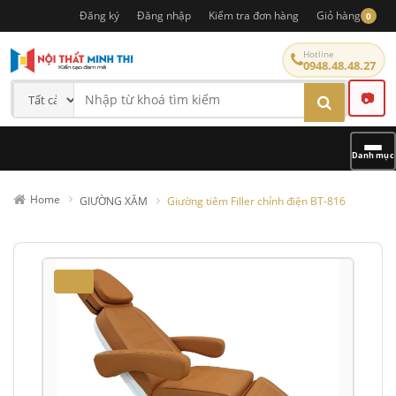
Đăng ký
Đăng nhập
Kiểm tra đơn hàng
Giỏ hàng
0
Hotline
0948.48.48.27
📷
Danh mục
Home
GIƯỜNG XĂM
Giường tiêm Filler chỉnh điện BT-816