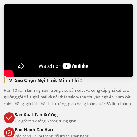
Vì Sao Chọn Nội Thất Minh Thi ?
Hơn 10 năm kinh nghiệm trong việc sản xuất và cung cấp ghế cắt tóc,
giường gội đầu, ghế nail và nội thất salon/spa chuyên nghiệp. Cam kết
chính hãng, giá tốt nhất thị trường, giao hàng toàn quốc 63 tỉnh thành.
Sản Xuất Tận Xưởng
Giá gốc tận xưởng, không trung gian
Bảo Hành Dài Hạn
Bảo hành 12–24 tháng, hỗ trợ sau bán hàng