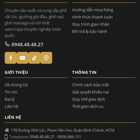
Hướng dẫn mua hàng
Chuyên sản xuất và cung cấp ghế
cắt tóc, giường gội đầu, ghế nail,
Hình thức thanh toán
ghế massage và nội thất
Quy trình giao nhận
salon/spa chuyên nghiệp toàn
Đổi trả & bảo hành
quốc.
0948.48.48.27
GIỚI THIỆU
THÔNG TIN
Về chúng tôi
Chính sách bảo mật
Tin tức
Giải quyết khiếu nại
Đại lý
Quy chế giao dịch
Liên hệ
Thời gian dịch vụ
LIÊN HỆ
178 Đường Vĩnh Lộc, Phạm Văn Hai, Quận Bình Chánh, HCM
Telephone:
0948.48.48.27
-
0906.686.151