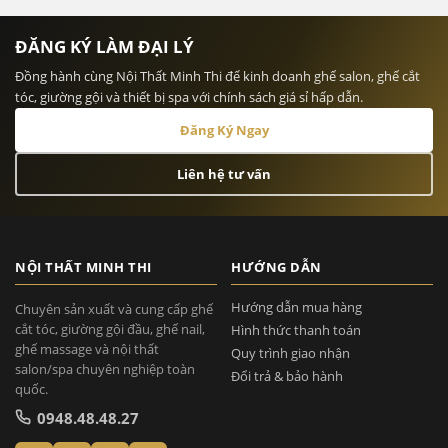
ĐĂNG KÝ LÀM ĐẠI LÝ
Đồng hành cùng Nội Thất Minh Thi để kinh doanh ghế salon, ghế cắt
tóc, giường gội và thiết bị spa với chính sách giá sỉ hấp dẫn.
Đăng Ký Ngay
Liên hệ tư vấn
NỘI THẤT MINH THI
HƯỚNG DẪN
Hướng dẫn mua hàng
Chuyên sản xuất và cung cấp ghế
cắt tóc, giường gội đầu, ghế nail,
Hình thức thanh toán
ghế massage và nội thất
Quy trình giao nhận
salon/spa chuyên nghiệp toàn
Đổi trả & bảo hành
quốc.
0948.48.48.27