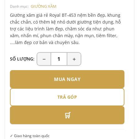
GIƯỜNG XĂM
Danh mục:
Giường xăm giá rẻ Royal BT-453 nệm bền đẹp, khung
chắc chắn, có thêm kệ nhỏ dưới giường tiện dụng, hỗ
trợ các liệu trình làm đẹp, chăm sóc da như: phun
xăm, nhấn mí, phun chân mày, nặn mụn, tiêm filter,
....làm đẹp cơ bản và chuyên sâu.
SỐ LƯỢNG:
MUA NGAY
TRẢ GÓP
🛒
✓ Giao hàng toàn quốc