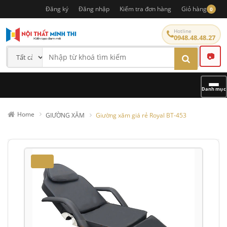
Đăng ký
Đăng nhập
Kiểm tra đơn hàng
Giỏ hàng
0
Hotline
0948.48.48.27
📷
Danh mục
Home
GIƯỜNG XĂM
Giường xăm giá rẻ Royal BT-453