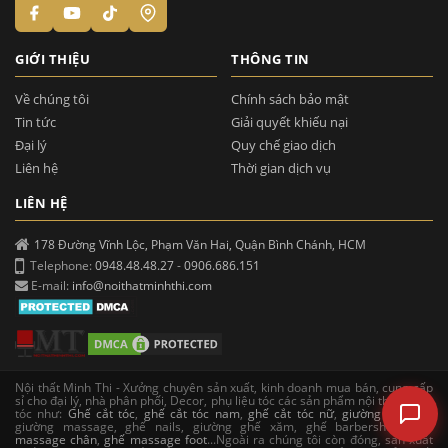
GIỚI THIỆU
THÔNG TIN
Về chúng tôi
Chính sách bảo mật
Tin tức
Giải quyết khiếu nại
Đại lý
Quy chế giao dịch
Liên hệ
Thời gian dịch vụ
LIÊN HỆ
178 Đường Vĩnh Lộc, Phạm Văn Hai, Quận Bình Chánh, HCM
Telephone:
0948.48.48.27
-
0906.686.151
E-mail:
info@noithatminhthi.com
Nội thất Minh Thi - Xưởng chuyên sản xuất, kinh doanh mua bán, cung cấp
sỉ cho đại lý, nhà phân phối, Decor, phụ liệu tóc các sản phẩm nội thất salon
tóc như:
Ghế cắt tóc
,
ghế cắt tóc nam
,
ghế cắt tóc nữ
,
giường gội đầu
,
giường massage, ghế nails, giường ghế xăm, ghế barbershop,
ghế
massage chân
,
ghế massage foot
...Ngoài ra chúng tôi còn đóng, sản xuất