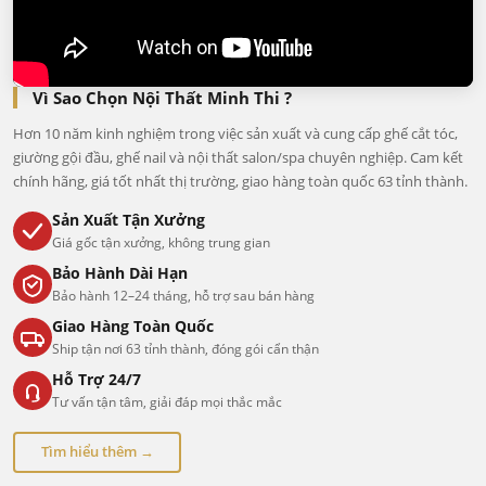
Vì Sao Chọn Nội Thất Minh Thi ?
Hơn 10 năm kinh nghiệm trong việc sản xuất và cung cấp ghế cắt tóc,
giường gội đầu, ghế nail và nội thất salon/spa chuyên nghiệp. Cam kết
chính hãng, giá tốt nhất thị trường, giao hàng toàn quốc 63 tỉnh thành.
Sản Xuất Tận Xưởng
Giá gốc tận xưởng, không trung gian
Bảo Hành Dài Hạn
Bảo hành 12–24 tháng, hỗ trợ sau bán hàng
Giao Hàng Toàn Quốc
Ship tận nơi 63 tỉnh thành, đóng gói cẩn thận
Hỗ Trợ 24/7
Tư vấn tận tâm, giải đáp mọi thắc mắc
Tìm hiểu thêm →