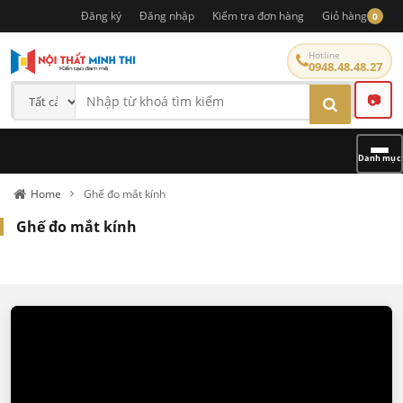
Đăng ký
Đăng nhập
Kiểm tra đơn hàng
Giỏ hàng
0
Hotline
0948.48.48.27
📷
Danh mục
Home
Ghế đo mắt kính
Ghế đo mắt kính