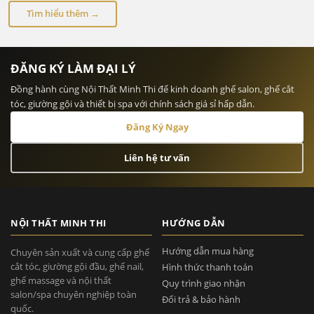
Tìm hiểu thêm →
ĐĂNG KÝ LÀM ĐẠI LÝ
Đồng hành cùng Nội Thất Minh Thi để kinh doanh ghế salon, ghế cắt
tóc, giường gội và thiết bị spa với chính sách giá sỉ hấp dẫn.
Đăng Ký Ngay
Liên hệ tư vấn
NỘI THẤT MINH THI
HƯỚNG DẪN
Hướng dẫn mua hàng
Chuyên sản xuất và cung cấp ghế
cắt tóc, giường gội đầu, ghế nail,
Hình thức thanh toán
ghế massage và nội thất
Quy trình giao nhận
salon/spa chuyên nghiệp toàn
Đổi trả & bảo hành
quốc.