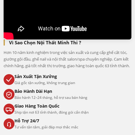
Vì Sao Chọn Nội Thất Minh Thi ?
Hơn 10 năm kinh nghiệm trong việc sản xuất và cung cấp ghế cắt tóc,
giường gội đầu, ghế nail và nội thất salon/spa chuyên nghiệp. Cam kết
chính hãng, giá tốt nhất thị trường, giao hàng toàn quốc 63 tỉnh thành.
Sản Xuất Tận Xưởng
Giá gốc tận xưởng, không trung gian
Bảo Hành Dài Hạn
Bảo hành 12–24 tháng, hỗ trợ sau bán hàng
Giao Hàng Toàn Quốc
Ship tận nơi 63 tỉnh thành, đóng gói cẩn thận
Hỗ Trợ 24/7
Tư vấn tận tâm, giải đáp mọi thắc mắc