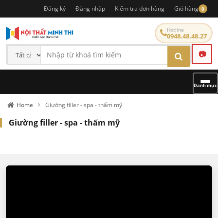
Đăng ký
Đăng nhập
Kiểm tra đơn hàng
Giỏ hàng
0
Hotline
0948.48.48.27
📷
Danh mục
Home
Giường filler - spa - thẩm mỹ
Giường filler - spa - thẩm mỹ