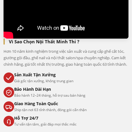
Vì Sao Chọn Nội Thất Minh Thi ?
Hơn 10 năm kinh nghiệm trong việc sản xuất và cung cấp ghế cắt tóc,
giường gội đầu, ghế nail và nội thất salon/spa chuyên nghiệp. Cam kết
chính hãng, giá tốt nhất thị trường, giao hàng toàn quốc 63 tỉnh thành.
Sản Xuất Tận Xưởng
Giá gốc tận xưởng, không trung gian
Bảo Hành Dài Hạn
Bảo hành 12–24 tháng, hỗ trợ sau bán hàng
Giao Hàng Toàn Quốc
Ship tận nơi 63 tỉnh thành, đóng gói cẩn thận
Hỗ Trợ 24/7
Tư vấn tận tâm, giải đáp mọi thắc mắc